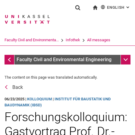
ENGLISH
: AL
Jump directly to: content
Jump directly to: search
Jump directly to: main navi
To start page
Show search form
Search term
Deutsch
Search engine
Faculty Civil and Environmenta...
Infothek
All messages
Search (opens an external link in a ne
All messages
Sub n
Faculty Civil and Environmental Engineering
The content on this page was translated automatically.
Back
06/23/2025 |
KOL­­LO­QUI­UM
|
INSTITUT FÜR BAUSTATIK UND
BAUDYNAMIK (IBSD)
Forschungskolloquium:
Gastvortrag Prof. Dr.-