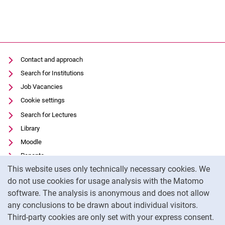
Contact and approach
Search for Institutions
Job Vacancies
Cookie settings
Search for Lectures
Library
Moodle
Panopto
Cookie Notice
This website uses only technically necessary cookies. We
Data privacy
do not use cookies for usage analysis with the Matomo
Accessibility
software. The analysis is anonymous and does not allow
Transparent Use of AI
any conclusions to be drawn about individual visitors.
Legal notice
Third-party cookies are only set with your express consent.