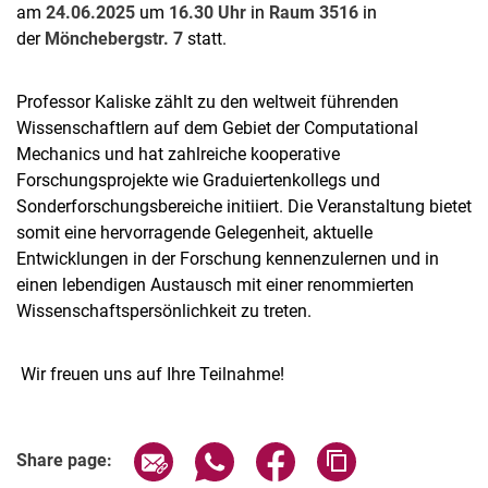
am
24.06.2025
um
16.30 Uhr
in
Raum 3516
in
der
Mönchebergstr. 7
statt.
Professor Kaliske zählt zu den weltweit führenden
Wissenschaftlern auf dem Gebiet der Computational
Mechanics und hat zahlreiche kooperative
Forschungsprojekte wie Graduiertenkollegs und
Sonderforschungsbereiche initiiert. Die Veranstaltung bietet
somit eine hervorragende Gelegenheit, aktuelle
Entwicklungen in der Forschung kennenzulernen und in
einen lebendigen Austausch mit einer renommierten
Wissenschaftspersönlichkeit zu treten.
Wir freuen uns auf Ihre Teilnahme!
Share page via email
Share page via WhatsApp (extern
Share page via Facebook 
Copy page addres
Share page: