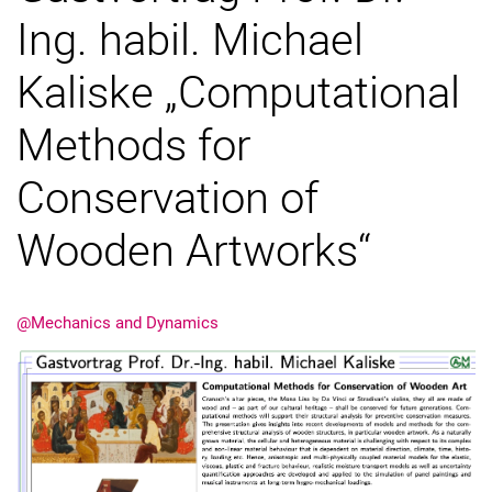
Ing. habil. Michael
Kaliske „Computational
Methods for
Vacancies
All messages
Conservation of
All dates
Wooden Artworks“
Messages: Research
Messages: Study
Messages: Institutes
@Mechanics and Dynamics
Infothek: Study Service
Newswall of the specialties
Search