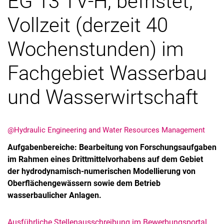
EG 13 TV-H, befristet,
Vollzeit (derzeit 40
Wochenstunden) im
Fachgebiet Wasserbau
Vacancies
All messages
und Wasserwirtschaft
All dates
Messages: Research
Messages: Study
@Hydraulic Engineering and Water Resources Management
Messages: Institutes
Aufgabenbereiche: Bearbeitung von Forschungsaufgaben
Infothek: Study Service
im Rahmen eines Drittmittelvorhabens auf dem Gebiet
Newswall of the specialties
der hydrodynamisch-numerischen Modellierung von
Search
Oberflächengewässern sowie dem Betrieb
wasserbaulicher Anlagen.
Ausführliche Stellenausschreibung im Bewerbungsportal