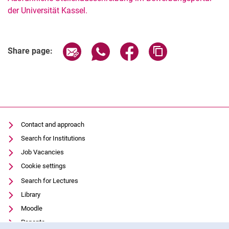
der Universität Kassel.
Share page via email
Share page via WhatsApp (extern
Share page via Facebook 
Copy page addres
Share page:
Contact and approach
Search for Institutions
Job Vacancies
Cookie settings
Search for Lectures
Library
Moodle
Panopto
Cookie Notice