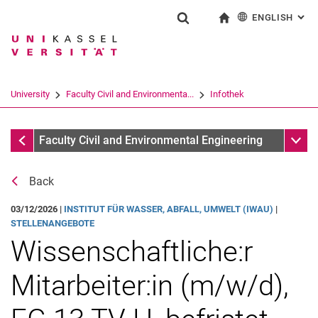
ENGLISH
: AL
Jump directly to: content
Jump directly to: search
Jump directly to: main navi
To start page
Show search form
Search term
Deutsch
Search engine
University
Faculty Civil and Environmenta...
Infothek
Search (opens an external link in a ne
Infothek
Sub n
Faculty Civil and Environmental Engineering
Back
03/12/2026 |
INSTITUT FÜR WASSER, ABFALL, UMWELT (IWAU)
|
STELLENANGEBOTE
Wissenschaftliche:r
Mitarbeiter:in (m/w/d),