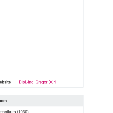
ebsite
Dipl.-Ing. Gregor Dürl
oom
echnikum (1030)