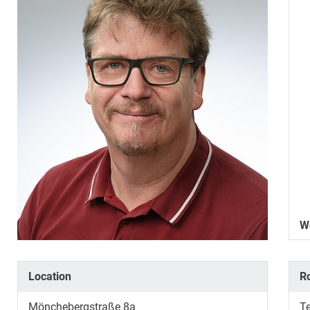
W
Location
R
Mönchebergstraße 8a
T