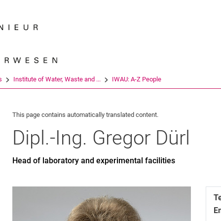
Jump directly to: content
Jump directly to: search
Jump directly to: main navi
Search e
s
Institute of Water, Waste and ...
IWAU: A-Z People
This page contains automatically translated content.
Dipl.-Ing.
Gregor
Dürl
Head of laboratory and experimental facilities
T
E