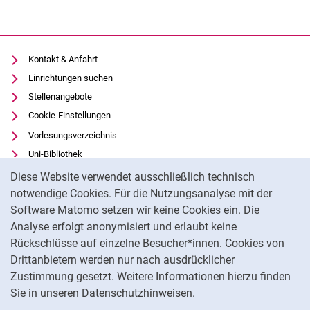
Kontakt & Anfahrt
Einrichtungen suchen
Stellenangebote
Cookie-Einstellungen
Vorlesungsverzeichnis
Uni-Bibliothek
Cookie-Hinweis
Moodle
Diese Website verwendet ausschließlich technisch
Panopto
notwendige Cookies. Für die Nutzungsanalyse mit der
Software Matomo setzen wir keine Cookies ein. Die
Datenschutz
Analyse erfolgt anonymisiert und erlaubt keine
Barrierefreiheit
Rückschlüsse auf einzelne Besucher*innen. Cookies von
Transparenter KI-Einsatz
Drittanbietern werden nur nach ausdrücklicher
Impressum
Zustimmung gesetzt. Weitere Informationen hierzu finden
Sie in unseren Datenschutzhinweisen.
Na