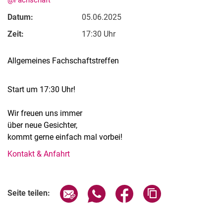
@Fachschaft
Datum:
05.06.2025
Zeit:
17:30 Uhr
Allgemeines Fachschaftstreffen
Stellenangebote
Alle Meldungen
Start um 17:30 Uhr!
Alle Termine
Wir freuen uns immer
Meldungen: Forschung
über neue Gesichter,
Meldungen: Stu­di­um
kommt gerne einfach mal vorbei!
Meldungen: Institute
Kontakt & Anfahrt
Infothek: Studienservice
Newswall der Fachgebiete
Verwandte Links
Suche
Seite über E-Mail teilen
Seite über WhatsApp teilen (exter
Seite über Facebook teile
Adresse der Seite
Seite teilen: