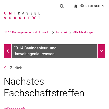
DEUTSCH
: AL
Springe direkt zu: Inhalt
Springe direkt zu: Suche
Springe direkt zu: Hauptnav
zur Startseite
Suchformular
Suchbegriff
English
Suchmaschine
FB 14 Bauingenieur- und Umwelt...
Infothek
Alle Meldungen
Suchen (öffnet externen Link in einem 
Alle Meldungen
Unter
FB 14 Bauingenieur- und
Umweltingenieurwesen
Zurück
Nächstes
Fachschaftstreffen