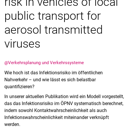
risk in vehicles of local
public transport for
aerosol transmitted
viruses
Stellenangebote
Alle Meldungen
Alle Termine
@Verkehrsplanung und Verkehrssysteme
Meldungen: Forschung
Wie hoch ist das Infektionsrisiko im öffentlichen
Meldungen: Stu­di­um
Nahverkehr – und wie lässt es sich belastbar
Meldungen: Institute
quantifizieren?
Infothek: Studienservice
In unserer aktuellen Publikation wird ein Modell vorgestellt,
Newswall der Fachgebiete
das das Infektionsrisiko im ÖPNV systematisch berechnet,
Suche
indem sowohl Kontaktwahrscheinlichkeit als auch
Infektionswahrscheinlichkeit miteinander verknüpft
werden.