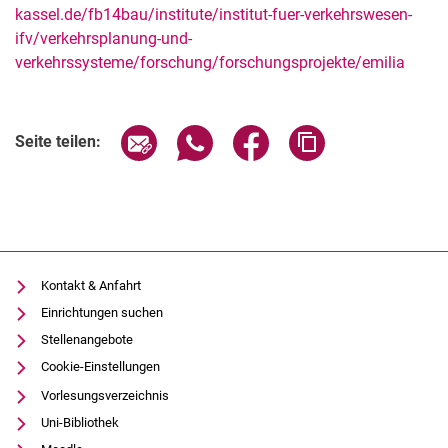
kassel.de/fb14bau/institute/institut-fuer-verkehrswesen-
ifv/verkehrsplanung-und-
verkehrssysteme/forschung/forschungsprojekte/emilia
Seite über E-Mail teilen
Seite über WhatsApp teilen (exter
Seite über Facebook teile
Adresse der Seite
Seite teilen:
Kontakt & Anfahrt
Einrichtungen suchen
Stellenangebote
Cookie-Einstellungen
Vorlesungsverzeichnis
Uni-Bibliothek