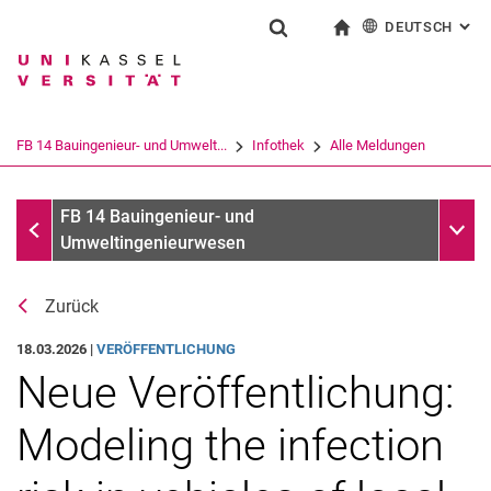
DEUTSCH
: AL
Springe direkt zu: Inhalt
Springe direkt zu: Suche
Springe direkt zu: Hauptnav
zur Startseite
Suchformular
Suchbegriff
English
Suchmaschine
FB 14 Bauingenieur- und Umwelt...
Infothek
Alle Meldungen
Suchen (öffnet externen Link in einem 
Alle Meldungen
Unter
FB 14 Bauingenieur- und
Umweltingenieurwesen
Zurück
18.03.2026 |
VER­ÖF­FENT­LI­CHUN­G
Neue Veröffentlichung:
Modeling the infection