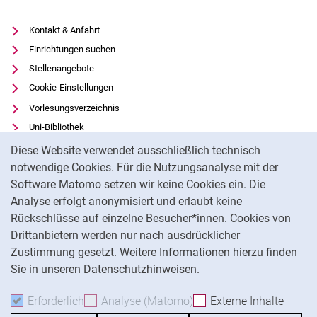
Kontakt & Anfahrt
Einrichtungen suchen
Stellenangebote
Cookie-Einstellungen
Vorlesungsverzeichnis
Uni-Bibliothek
Cookie-Hinweis
Moodle
Diese Website verwendet ausschließlich technisch
Panopto
notwendige Cookies. Für die Nutzungsanalyse mit der
Software Matomo setzen wir keine Cookies ein. Die
Datenschutz
Analyse erfolgt anonymisiert und erlaubt keine
Barrierefreiheit
Rückschlüsse auf einzelne Besucher*innen. Cookies von
Transparenter KI-Einsatz
Drittanbietern werden nur nach ausdrücklicher
Impressum
Zustimmung gesetzt. Weitere Informationen hierzu finden
Sie in unseren Datenschutzhinweisen.
Na
Erforderlich
Erforderliche Cookies akzeptieren
Analyse (Matomo)
Analyse-Cookies akzepti
Externe Inhalte
: Exte