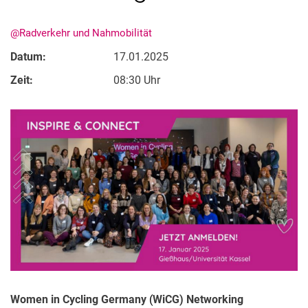
@Radverkehr und Nahmobilität
Datum:
17.01.2025
Zeit:
08:30 Uhr
Stellenangebote
Alle Meldungen
Alle Termine
Meldungen: Forschung
Meldungen: Stu­di­um
Meldungen: Institute
Infothek: Studienservice
Newswall der Fachgebiete
Suche
Women in Cycling Germany
(
WiCG) Networking