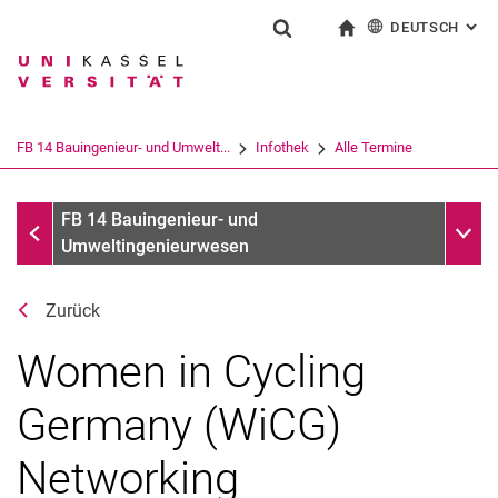
DEUTSCH
: AL
Springe direkt zu: Inhalt
Springe direkt zu: Suche
Springe direkt zu: Hauptnav
zur Startseite
Suchformular
Suchbegriff
English
Suchmaschine
FB 14 Bauingenieur- und Umwelt...
Infothek
Alle Termine
Suchen (öffnet externen Link in einem 
Alle Termine
Unter
FB 14 Bauingenieur- und
Umweltingenieurwesen
Zurück
Women in Cycling
Germany (WiCG)
Networking