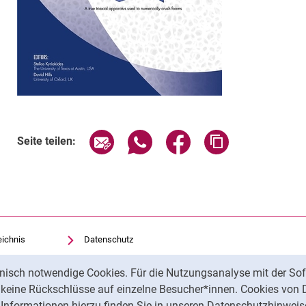
Seite über E-Mail teilen
Seite über WhatsApp teilen (exte
Seite über Facebook teil
Adresse der Sei
Seite teilen:
eichnis
Datenschutz
Barrierefreiheit
nisch notwendige Cookies. Für die Nutzungsanalyse mit der Sof
Transparenter KI-Einsatz
t keine Rückschlüsse auf einzelne Besucher*innen. Cookies von 
Impressum
Informationen hierzu finden Sie in unseren Datenschutzhinweis