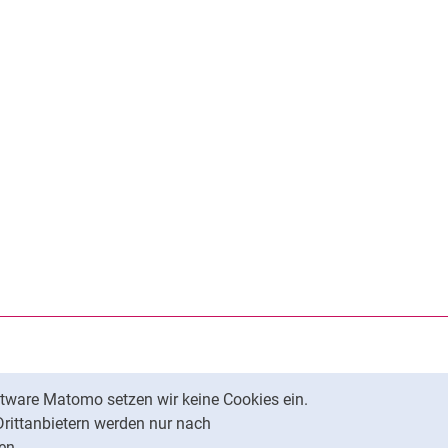
rner Link, öffnet neues Fenster)
en (externer Link, öffnet neues Fenster)
te kopieren
tware Matomo setzen wir keine Cookies ein.
Nach oben
Drittanbietern werden nur nach
en.