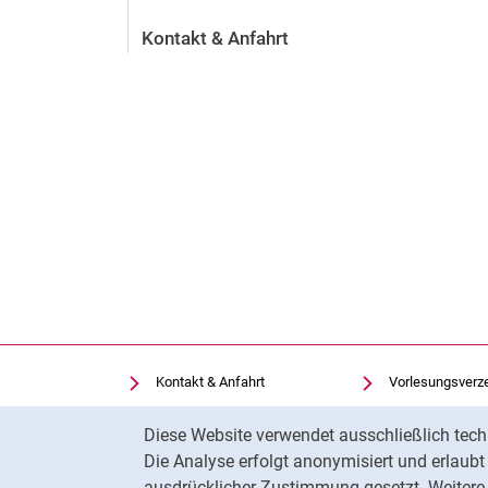
Kontakt & Anfahrt
Kontakt & Anfahrt
Vorlesungsverz
Einrichtungen suchen
Uni-Bibliothek
Cookie-Hinweis
Diese Website verwendet ausschließlich tech
Stellenangebote
Moodle
Die Analyse erfolgt anonymisiert und erlaub
Cookie-Einstellungen
Panopto
ausdrücklicher Zustimmung gesetzt. Weitere 