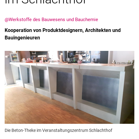
@Werkstoffe des Bauwesens und Bauchemie
Kooperation von Produktdesignern, Architekten und
Bauingenieuren
Stellenangebote
Alle Meldungen
Alle Termine
Meldungen: Forschung
Meldungen: Stu­di­um
Meldungen: Institute
Infothek: Studienservice
Newswall der Fachgebiete
Suche
Die Beton-Theke im Veranstaltungszentrum Schlachthof