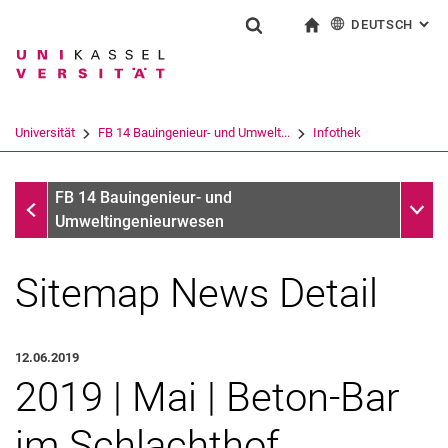
DEUTSCH
: AL
Springe direkt zu: Inhalt
Springe direkt zu: Suche
Springe direkt zu: Hauptnav
zur Startseite
Suchformular
Suchbegriff
English
Suchmaschine
Universität
FB 14 Bauingenieur- und Umwelt...
Infothek
Suchen (öffnet externen Link in einem 
Infothek
Unter
FB 14 Bauingenieur- und
Umweltingenieurwesen
Sitemap News Detail
12.06.2019
2019 | Mai | Be­ton-Bar
im Schlacht­hof