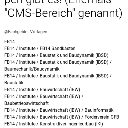
"CMS-Be­reich" ge­nannt)
@Fachgebiet-Vorlagen
FB14
Stellenangebote
FB14 / Institute / FB14 Sandkasten
Alle Meldungen
FB14 / Institute / Baustatik und Baudynamik (IBSD)
Alle Termine
FB14 / Institute / Baustatik und Baudynamik (IBSD) /
Meldungen: Forschung
Baumechanik/Baudynamik
Meldungen: Stu­di­um
FB14 / Institute / Baustatik und Baudynamik (IBSD) /
Baustatik
Meldungen: Institute
FB14 / Institute / Bauwirtschaft (IBW)
Infothek: Studienservice
FB14 / Institute / Bauwirtschaft (IBW) /
Newswall der Fachgebiete
Baubetriebswirtschaft
Suche
FB14 / Institute / Bauwirtschaft (IBW) / Bauinformatik
FB14 / Institute / Bauwirtschaft (IBW) / Förderverein GFB
FB14 / Institute / Konstruktiver Ingenieurbau (IKI)