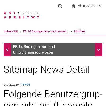
DEUTSCH
: AL
Springe direkt zu: Inhalt
Springe direkt zu: Suche
Springe direkt zu: Hauptnav
zur Startseite
Suchformular
Suchbegriff
English
Suchmaschine
Universität
FB 14 Bauingenieur- und Umwelt...
Infothek
Suchen (öffnet externen Link in einem 
Infothek
Unter
FB 14 Bauingenieur- und
Umweltingenieurwesen
Sitemap News Detail
01.12.2020 |
TYPO3
Fol­gen­de Be­nut­zer­grup­
pen gibt es! (Ehe­mals