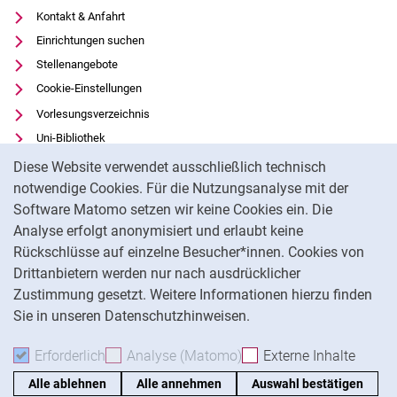
Kontakt & Anfahrt
Einrichtungen suchen
Stellenangebote
Cookie-Einstellungen
Vorlesungsverzeichnis
Uni-Bibliothek
Cookie-Hinweis
Moodle
Diese Website verwendet ausschließlich technisch
Panopto
notwendige Cookies. Für die Nutzungsanalyse mit der
Software Matomo setzen wir keine Cookies ein. Die
Datenschutz
Analyse erfolgt anonymisiert und erlaubt keine
Barrierefreiheit
Rückschlüsse auf einzelne Besucher*innen. Cookies von
Transparenter KI-Einsatz
Drittanbietern werden nur nach ausdrücklicher
Impressum
Zustimmung gesetzt. Weitere Informationen hierzu finden
Sie in unseren Datenschutzhinweisen.
Na
Erforderlich
Erforderliche Cookies akzeptieren
Analyse (Matomo)
Analyse-Cookies akzepti
Externe Inhalte
: Exte
Alle ablehnen
Alle annehmen
Auswahl bestätigen