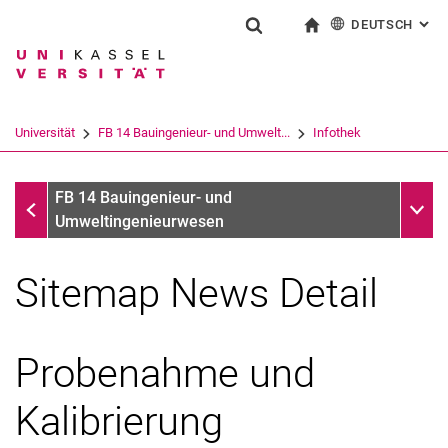
DEUTSCH
: AL
Springe direkt zu: Inhalt
Springe direkt zu: Suche
Springe direkt zu: Hauptnav
zur Startseite
Suchformular
Suchbegriff
English
Suchmaschine
Universität
FB 14 Bauingenieur- und Umwelt...
Infothek
Suchen (öffnet externen Link in einem 
Infothek
Unter
FB 14 Bauingenieur- und
Umweltingenieurwesen
Sitemap News Detail
Probenahme und
Kalibrierung