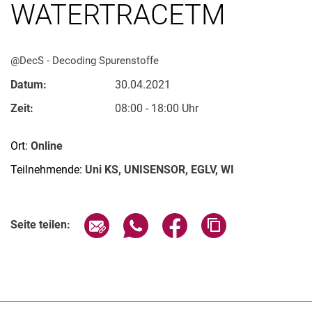
WATERTRACETM
@DecS - Decoding Spurenstoffe
Datum:
30.04.2021
Stellenangebote
Zeit:
08:00 - 18:00 Uhr
Alle Meldungen
Alle Termine
Ort:
Online
Meldungen: Forschung
Teilnehmende:
Uni KS, UNISENSOR, EGLV, WI
Meldungen: Stu­di­um
Meldungen: Institute
Verwandte Links
Seite über E-Mail teilen
Seite über WhatsApp teilen (exter
Seite über Facebook teile
Adresse der Seite
Infothek: Studienservice
Seite teilen:
Newswall der Fachgebiete
Suche