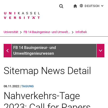
DEUTSCH
: AL
Springe direkt zu: Inhalt
Springe direkt zu: Suche
Springe direkt zu: Hauptnav
zur Startseite
Suchformular
Suchbegriff
English
Suchmaschine
Universität
FB 14 Bauingenieur- und Umwelt...
Infothek
Suchen (öffnet externen Link in einem 
Infothek
Unter
FB 14 Bauingenieur- und
Umweltingenieurwesen
Sitemap News Detail
08.11.2022 |
TAGUNG
Nahverkehrs-Tage
2023: Call for Papers