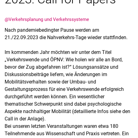
@Verkehrsplanung und Verkehrssysteme
Nach pandemiebedingter Pause werden am
21./22.09.2023 die Nahverkehrs-Tage wieder stattfinden.
Stellenangebote
Im kommenden Jahr möchten wir unter dem Titel
Alle Meldungen
„Verkehrswende und ÖPNV: Wie holen wir alle an Bord,
Alle Termine
bevor der Zug abgefahren ist?“ Lösungsansätze und
Meldungen: Forschung
Diskussionsbeiträge liefern, wie Änderungen im
Meldungen: Stu­di­um
Mobilitätsverhalten sowie der Umbau- und
Gestaltungsprozess für eine Verkehrswende erfolgreich
Meldungen: Institute
durchgeführt werden können. Ein wesentlicher
Infothek: Studienservice
thematischer Schwerpunkt sind dabei psychologische
Newswall der Fachgebiete
Aspekte nachhaltiger Mobilität (detaillierte Infos siehe den
Suche
Call in der Anlage).
Bei unseren letzten Veranstaltungen waren etwa 180
Teilnehmende aus Wissenschaft und Praxis vertreten. Ein