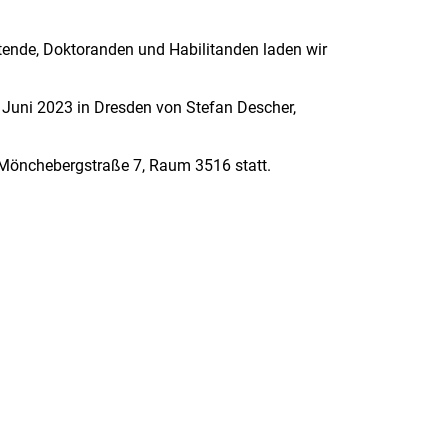
ende, Doktoranden und Habilitanden laden wir
Juni 2023 in Dresden von Stefan Descher,
 Mönchebergstraße 7, Raum 3516 statt.
rner Link, öffnet neues Fenster)
en (externer Link, öffnet neues Fenster)
te kopieren