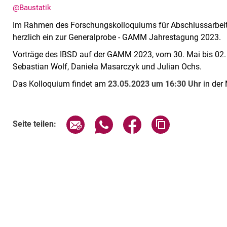
@Baustatik
Im Rahmen des Forschungskolloquiums für Abschlussarbeit
herzlich ein zur Generalprobe - GAMM Jahrestagung 2023.
Vorträge des IBSD auf der GAMM 2023, vom 30. Mai bis 02. 
Sebastian Wolf, Daniela Masarczyk und Julian Ochs.
Das Kolloquium findet am
23.05.2023 um 16:30 Uhr
in der
Seite über E-Mail teilen
Seite über WhatsApp teilen (exte
Seite über Facebook teil
Adresse der Sei
Seite teilen: