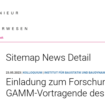
Springe direkt zu: Inhalt
Springe direkt zu: Suche
Springe direkt zu: Hauptnav
Suchmas
hek
Sitemap News Detail
23.05.2023 |
KOL­­LO­QUI­UM
|
INSTITUT FÜR BAUSTATIK UND BAUDYNAMI
Einladung zum Forschun
GAMM-Vortragende des