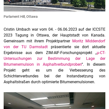
Parlament Hill, Ottawa
Cristin Umbach war vom 04. - 06.06.2023 auf der ICCSTE
2023 Tagung in Ottawa, der Hauptstadt von Kanada.
Gemeinsam mit ihrem Projektpartner
Moritz Middendorf
von der TU Darmstadt
präsentierte sie dort aktuelle
Ergebnisse aus dem ZIM-AIF-Forschungsprojekt „
µ-CT-
Untersuchungen zur Bestimmung der Lage der
Bitumenemulsion in Asphaltverbundproben
“. In diesem
Projekt geht es um die Verbesserung des
Schichtenverbundes bei der Instandsetzung von
Asphaltstraßen durch optimierte Bitumenemulsionen.