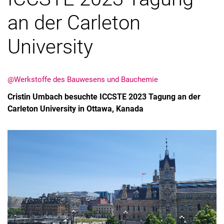
an der Carleton
University
Stellenangebote
@Werkstoffe des Bauwesens und Bauchemie
Alle Meldungen
Cristin Umbach besuchte ICCSTE 2023 Tagung an der
Alle Termine
Carleton University in Ottawa, Kanada
Meldungen: Forschung
Meldungen: Stu­di­um
Meldungen: Institute
Infothek: Studienservice
Newswall der Fachgebiete
Suche