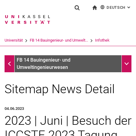
DEUTSCH
: AL
Springe direkt zu: Inhalt
Springe direkt zu: Suche
Springe direkt zu: Hauptnav
zur Startseite
Suchformular
Suchbegriff
English
Suchmaschine
Universität
FB 14 Bauingenieur- und Umwelt...
Infothek
Suchen (öffnet externen Link in einem 
Infothek
Unter
FB 14 Bauingenieur- und
Umweltingenieurwesen
Sitemap News Detail
04.06.2023
2023 | Juni | Besuch der
ICCSTE 2023 Tagung