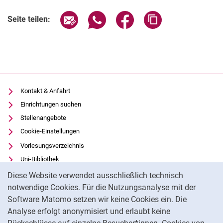
Seite über E-Mail teilen
Seite über WhatsApp teilen (exter
Seite über Facebook teile
Adresse der Seite
Seite teilen:
Kontakt & Anfahrt
Einrichtungen suchen
Stellenangebote
Cookie-Einstellungen
Vorlesungsverzeichnis
Uni-Bibliothek
Cookie-Hinweis
Moodle
Diese Website verwendet ausschließlich technisch
Panopto
notwendige Cookies. Für die Nutzungsanalyse mit der
Software Matomo setzen wir keine Cookies ein. Die
Datenschutz
Analyse erfolgt anonymisiert und erlaubt keine
Barrierefreiheit