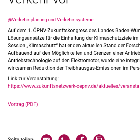
@Verkehrsplanung und Verkehrssysteme
Auf dem 1. ÖPNV-Zukunftskongress des Landes Baden-Würt
Lösungsansätze für die Einhaltung der Klimaschutzziele im Ve
Session „Klimaschutz“ hat er den aktuellen Stand der Forsc
Aufbauend auf den Möglichkeiten und Grenzen einer Antriebs
Antriebstechnologie auf den Elektromotor, wurde eine integrie
wirksamen Reduktion der Treibhausgas-Emissionen im Perso
Link zur Veranstaltung:
https://www.zukunftsnetzwerk-oepnv.de/aktuelles/veranst
Vortrag (PDF)
Seite über E-Mail teilen
Seite über WhatsApp teilen (exte
Seite über Facebook teil
Adresse der Sei
Seite teilen: