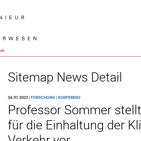
Springe direkt zu: Inhalt
Springe direkt zu: Suche
Springe direkt zu: Hauptnav
Suchmas
hek
Sitemap News Detail
04.07.2023 |
FORSCHUNG
|
KONFERENZ
Professor Sommer stell
für die Einhaltung der K
Verkehr vor