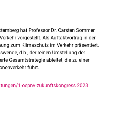
temberg hat Professor Dr. Carsten Sommer
rkehr vorgestellt. Als Auftaktvortrag in der
hung zum Klimaschutz im Verkehr präsentiert.
wende, d.h., der reinen Umstellung der
rte Gesamtstrategie ableitet, die zu einer
nenverkehr führt.
altungen/1-oepnv-zukunftskongress-2023
rner Link, öffnet neues Fenster)
en (externer Link, öffnet neues Fenster)
te kopieren