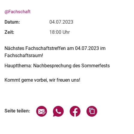
@Fachschaft
Datum:
04.07.2023
Zeit:
18:00 Uhr
Stellenangebote
Nächstes Fachschaftstreffen am 04.07.2023 im
Alle Meldungen
Fachschaftsraum!
Alle Termine
Hauptthema: Nachbesprechung des Sommerfests
Meldungen: Forschung
Meldungen: Stu­di­um
Kommt gerne vorbei, wir freuen uns!
Meldungen: Institute
Infothek: Studienservice
Verwandte Links
Newswall der Fachgebiete
Seite über E-Mail teilen
Seite über WhatsApp teilen (exter
Seite über Facebook teile
Adresse der Seite
Seite teilen:
Suche