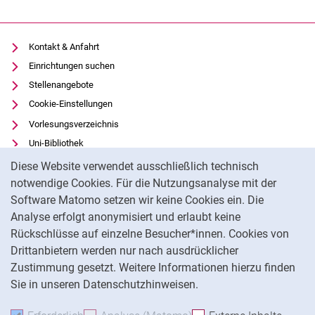
Kontakt & Anfahrt
Einrichtungen suchen
Stellenangebote
Cookie-Einstellungen
Vorlesungsverzeichnis
Uni-Bibliothek
Cookie-Hinweis
Moodle
Diese Website verwendet ausschließlich technisch
Panopto
notwendige Cookies. Für die Nutzungsanalyse mit der
Software Matomo setzen wir keine Cookies ein. Die
Datenschutz
Analyse erfolgt anonymisiert und erlaubt keine
Barrierefreiheit
Rückschlüsse auf einzelne Besucher*innen. Cookies von
Transparenter KI-Einsatz
Drittanbietern werden nur nach ausdrücklicher
Impressum
Zustimmung gesetzt. Weitere Informationen hierzu finden
Sie in unseren Datenschutzhinweisen.
Na