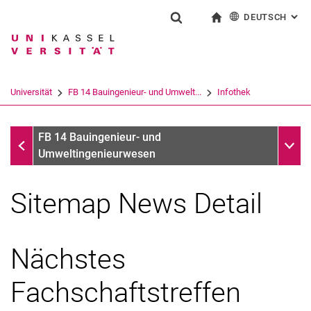
DEUTSCH
: AL
Springe direkt zu: Inhalt
Springe direkt zu: Suche
Springe direkt zu: Hauptnav
zur Startseite
Suchformular
Suchbegriff
English
Suchmaschine
Universität
FB 14 Bauingenieur- und Umwelt...
Infothek
Suchen (öffnet externen Link in einem 
Infothek
Unter
FB 14 Bauingenieur- und
Umweltingenieurwesen
Sitemap News Detail
Nächstes
Fachschaftstreffen