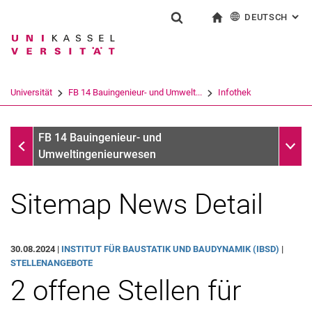
DEUTSCH
: AL
Springe direkt zu: Inhalt
Springe direkt zu: Suche
Springe direkt zu: Hauptnav
zur Startseite
Suchformular
Suchbegriff
English
Suchmaschine
Universität
FB 14 Bauingenieur- und Umwelt...
Infothek
Suchen (öffnet externen Link in einem 
Infothek
Unter
FB 14 Bauingenieur- und
Umweltingenieurwesen
Sitemap News Detail
30.08.2024 |
INSTITUT FÜR BAUSTATIK UND BAUDYNAMIK (IBSD)
|
STELLENANGEBOTE
2 offene Stellen für