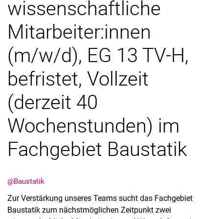
wissenschaftliche
Mitarbeiter:innen
(m/w/d), EG 13 TV-H,
befristet, Vollzeit
Stellenangebote
Alle Meldungen
(derzeit 40
Alle Termine
Meldungen: Forschung
Wochenstunden) im
Meldungen: Stu­di­um
Fachgebiet Baustatik
Meldungen: Institute
Infothek: Studienservice
Newswall der Fachgebiete
@Baustatik
Suche
Zur Verstärkung unseres Teams sucht das Fachgebiet
Baustatik zum nächstmöglichen Zeitpunkt zwei