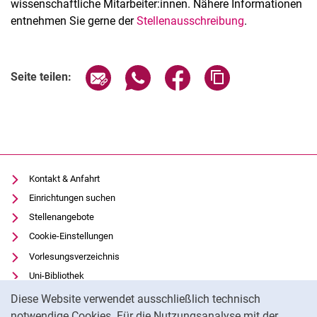
wissenschaftliche Mitarbeiter:innen. Nähere Informationen
entnehmen Sie gerne der
Stellenausschreibung
.
Seite über E-Mail teilen
Seite über WhatsApp teilen (exter
Seite über Facebook teile
Adresse der Seite
Seite teilen:
Kontakt & Anfahrt
Einrichtungen suchen
Stellenangebote
Cookie-Einstellungen
Vorlesungsverzeichnis
Uni-Bibliothek
Cookie-Hinweis
Moodle
Diese Website verwendet ausschließlich technisch
Panopto
notwendige Cookies. Für die Nutzungsanalyse mit der