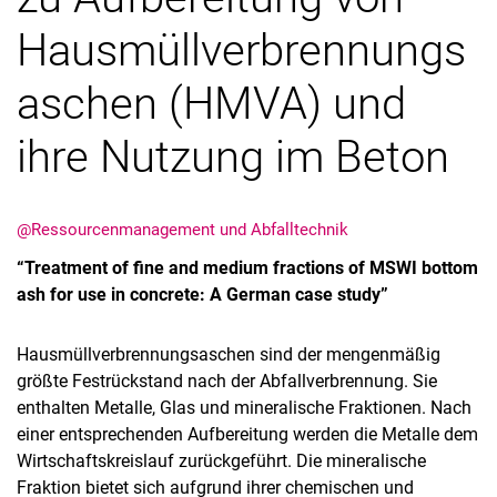
Hausmüllverbrennungs
aschen (HMVA) und
ihre Nutzung im Beton
Stellenangebote
Alle Meldungen
@Ressourcenmanagement und Abfalltechnik
Alle Termine
Meldungen: Forschung
“Treatment of fine and medium fractions of MSWI bottom
Meldungen: Stu­di­um
ash for use in concrete: A German case study”
Meldungen: Institute
Hausmüllverbrennungsaschen sind der mengenmäßig
Infothek: Studienservice
größte Festrückstand nach der Abfallverbrennung. Sie
Newswall der Fachgebiete
enthalten Metalle, Glas und mineralische Fraktionen. Nach
Suche
einer entsprechenden Aufbereitung werden die Metalle dem
Wirtschaftskreislauf zurückgeführt. Die mineralische
Fraktion bietet sich aufgrund ihrer chemischen und