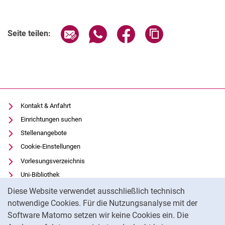
Seite über E-Mail teilen
Seite über WhatsApp teilen (exter
Seite über Facebook teile
Adresse der Seite
Seite teilen:
Kontakt & Anfahrt
Einrichtungen suchen
Stellenangebote
Cookie-Einstellungen
Vorlesungsverzeichnis
Uni-Bibliothek
Cookie-Hinweis
Moodle
Diese Website verwendet ausschließlich technisch
Panopto
notwendige Cookies. Für die Nutzungsanalyse mit der
Software Matomo setzen wir keine Cookies ein. Die
Datenschutz