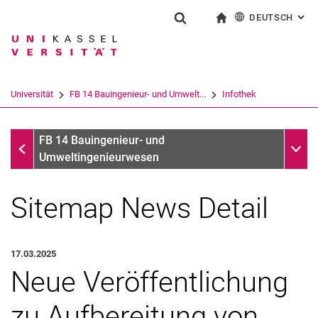
DEUTSCH
: AL
Springe direkt zu: Inhalt
Springe direkt zu: Suche
Springe direkt zu: Hauptnav
zur Startseite
Suchformular
Suchbegriff
English
Suchmaschine
Universität
FB 14 Bauingenieur- und Umwelt...
Infothek
Suchen (öffnet externen Link in einem 
Infothek
Unter
FB 14 Bauingenieur- und
Umweltingenieurwesen
Sitemap News Detail
17.03.2025
Neue Veröffentlichung
zu Aufbereitung von