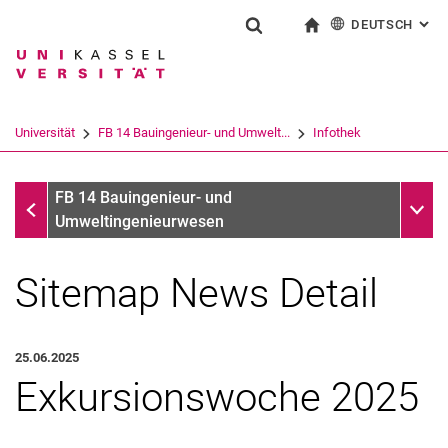
DEUTSCH
: AL
Springe direkt zu: Inhalt
Springe direkt zu: Suche
Springe direkt zu: Hauptnav
zur Startseite
Suchformular
Suchbegriff
English
Suchmaschine
Universität
FB 14 Bauingenieur- und Umwelt...
Infothek
Suchen (öffnet externen Link in einem 
Infothek
Unter
FB 14 Bauingenieur- und
Umweltingenieurwesen
Sitemap News Detail
25.06.2025
Exkursionswoche 2025