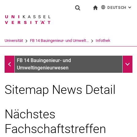
DEUTSCH
: AL
Springe direkt zu: Inhalt
Springe direkt zu: Suche
Springe direkt zu: Hauptnav
zur Startseite
Suchformular
Suchbegriff
English
Suchmaschine
Universität
FB 14 Bauingenieur- und Umwelt...
Infothek
Suchen (öffnet externen Link in einem 
Infothek
Unter
FB 14 Bauingenieur- und
Umweltingenieurwesen
Sitemap News Detail
Nächstes
Fachschaftstreffen