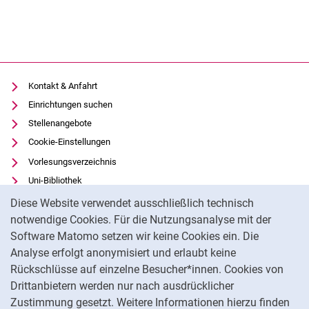
Kontakt & Anfahrt
Einrichtungen suchen
Stellenangebote
Cookie-Einstellungen
Vorlesungsverzeichnis
Uni-Bibliothek
Cookie-Hinweis
Moodle
Diese Website verwendet ausschließlich technisch
Panopto
notwendige Cookies. Für die Nutzungsanalyse mit der
Software Matomo setzen wir keine Cookies ein. Die
Datenschutz
Analyse erfolgt anonymisiert und erlaubt keine
Barrierefreiheit
Rückschlüsse auf einzelne Besucher*innen. Cookies von
Transparenter KI-Einsatz
Drittanbietern werden nur nach ausdrücklicher
Impressum
Zustimmung gesetzt. Weitere Informationen hierzu finden