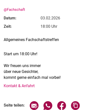
@Fachschaft
Datum:
03.02.2026
Zeit:
18:00 Uhr
Stellenangebote
Allgemeines Fachschaftstreffen
Alle Meldungen
Alle Termine
Start um 18:00 Uhr!
Meldungen: Forschung
Meldungen: Stu­di­um
Wir freuen uns immer
über neue Gesichter,
Meldungen: Institute
kommt gerne einfach mal vorbei!
Infothek: Studienservice
Newswall der Fachgebiete
Kontakt & Anfahrt
Suche
Verwandte Links
Seite über E-Mail teilen
Seite über WhatsApp teilen (exter
Seite über Facebook teile
Adresse der Seite
Seite teilen: