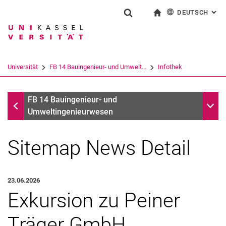
DEUTSCH
: AL
Springe direkt zu: Inhalt
Springe direkt zu: Suche
Springe direkt zu: Hauptnav
zur Startseite
Suchformular
Suchbegriff
English
Suchmaschine
Universität
FB 14 Bauingenieur- und Umwelt...
Infothek
Suchen (öffnet externen Link in einem 
Infothek
Unter
FB 14 Bauingenieur- und
Umweltingenieurwesen
Sitemap News Detail
23.06.2026
Exkursion zu Peiner
Träger GmbH