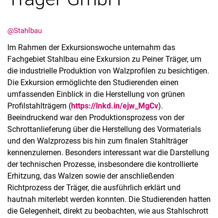
@Stahlbau
Im Rahmen der Exkursionswoche unternahm das
Fachgebiet Stahlbau eine Exkursion zu Peiner Träger, um
die industrielle Produktion von Walzprofilen zu besichtigen.
Stellenangebote
Die Exkursion ermöglichte den Studierenden einen
Alle Meldungen
umfassenden Einblick in die Herstellung von grünen
Alle Termine
Profilstahlträgern (
https://lnkd.in/ejw_MgCv
).
Meldungen: Forschung
Beeindruckend war den Produktionsprozess von der
Meldungen: Stu­di­um
Schrottanlieferung über die Herstellung des Vormaterials
und den Walzprozess bis hin zum finalen Stahlträger
Meldungen: Institute
kennenzulernen. Besonders interessant war die Darstellung
Infothek: Studienservice
der technischen Prozesse, insbesondere die kontrollierte
Newswall der Fachgebiete
Erhitzung, das Walzen sowie der anschließenden
Suche
Richtprozess der Träger, die ausführlich erklärt und
hautnah miterlebt werden konnten. Die Studierenden hatten
die Gelegenheit, direkt zu beobachten, wie aus Stahlschrott