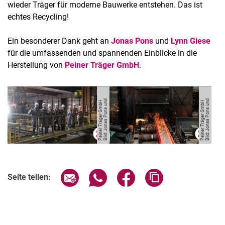
wieder Träger für moderne Bauwerke entstehen. Das ist
echtes Recycling!
Ein besonderer Dank geht an
Jonas Pons
und
Lynn Giese
für die umfassenden und spannenden Einblicke in die
Herstellung von
Peiner Träger GmbH
.
Bil
d:
J
o
n
a
s
P
o
n
s
u
d
P
ei
n
e
r
T
r
ä
g
e
r
G
m
b
Bil
d:
J
o
n
a
s
P
o
n
s
u
d
P
ei
n
e
r
T
r
ä
g
e
r
G
m
b
n
H
n
H
Seite über E-Mail teilen
Seite über WhatsApp teilen (exter
Seite über Facebook teile
Adresse der Seite
Seite teilen: