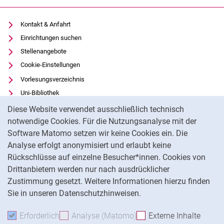
Kontakt & Anfahrt
Einrichtungen suchen
Stellenangebote
Cookie-Einstellungen
Vorlesungsverzeichnis
Uni-Bibliothek
Cookie-Hinweis
Moodle
Diese Website verwendet ausschließlich technisch
Panopto
notwendige Cookies. Für die Nutzungsanalyse mit der
Software Matomo setzen wir keine Cookies ein. Die
Datenschutz
Analyse erfolgt anonymisiert und erlaubt keine
Barrierefreiheit
Rückschlüsse auf einzelne Besucher*innen. Cookies von
Transparenter KI-Einsatz
Drittanbietern werden nur nach ausdrücklicher
Impressum
Zustimmung gesetzt. Weitere Informationen hierzu finden
Sie in unseren Datenschutzhinweisen.
Na
Erforderlich
Erforderliche Cookies akzeptieren
Analyse (Matomo)
Analyse-Cookies akzepti
Externe Inhalte
: Exte