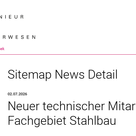
Springe direkt zu: Inhalt
Springe direkt zu: Suche
Springe direkt zu: Hauptnav
Suchmas
hek
Sitemap News Detail
02.07.2026
Neuer technischer Mitar
Fachgebiet Stahlbau