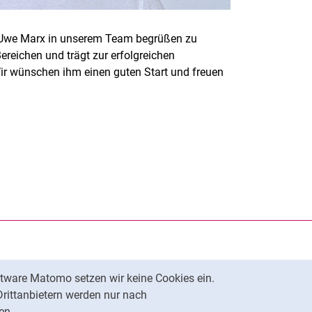
rr Uwe Marx in unserem Team begrüßen zu
ereichen und trägt zur erfolgreichen
ir wünschen ihm einen guten Start und freuen
rner Link, öffnet neues Fenster)
en (externer Link, öffnet neues Fenster)
te kopieren
tware Matomo setzen wir keine Cookies ein.
Nach oben
Drittanbietern werden nur nach
en.