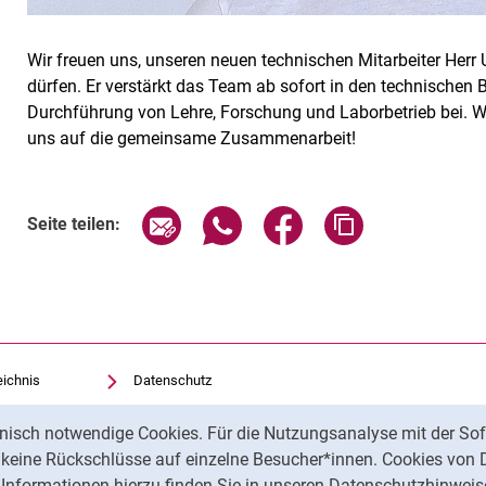
Wir freuen uns, unseren neuen technischen Mitarbeiter He
dürfen. Er verstärkt das Team ab sofort in den technischen B
Durchführung von Lehre, Forschung und Laborbetrieb bei. W
uns auf die gemeinsame Zusammenarbeit!
Seite über E-Mail teilen
Seite über WhatsApp teilen (exte
Seite über Facebook teil
Adresse der Sei
Seite teilen:
eichnis
Datenschutz
Barrierefreiheit
nisch notwendige Cookies. Für die Nutzungsanalyse mit der Sof
Transparenter KI-Einsatz
t keine Rückschlüsse auf einzelne Besucher*innen. Cookies von 
Impressum
Informationen hierzu finden Sie in unseren Datenschutzhinweis