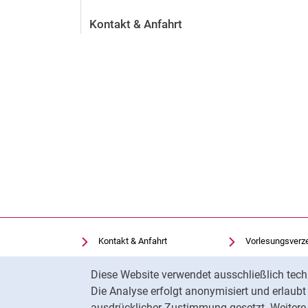
Kontakt & Anfahrt
Kontakt & Anfahrt
Vorlesungsverz
Einrichtungen suchen
Uni-Bibliothek
Cookie-Hinweis
Diese Website verwendet ausschließlich tech
Stellenangebote
Moodle
Die Analyse erfolgt anonymisiert und erlaub
Cookie-Einstellungen
Panopto
ausdrücklicher Zustimmung gesetzt. Weitere 