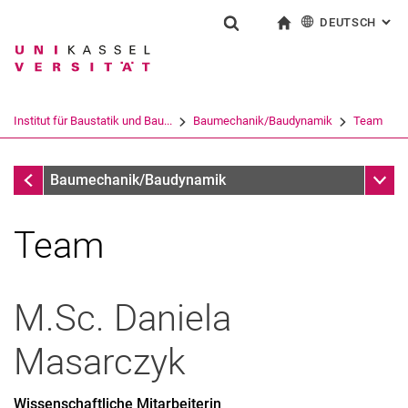
DEUTSCH
: AL
Springe direkt zu: Inhalt
Springe direkt zu: Suche
Springe direkt zu: Hauptnav
zur Startseite
Suchformular
Suchbegriff
English
Suchmaschine
Institut für Baustatik und Bau...
Baumechanik/Baudynamik
Team
Suchen (öffnet externen Link in einem 
Baumechanik/Baudynamik
Unter
Baumechanik/Baudynamik
Team
Ehemalige
M.Sc.
Daniela
Masarczyk
Wissenschaftliche Mitarbeiterin