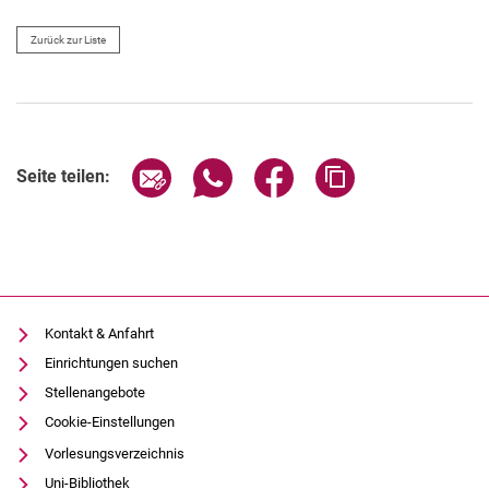
Zurück zur Liste
Seite über E-Mail teilen
Seite über WhatsApp teilen (exter
Seite über Facebook teile
Adresse der Seite
Seite teilen:
Kontakt & Anfahrt
Einrichtungen suchen
Stellenangebote
Cookie-Einstellungen
Vorlesungsverzeichnis
Uni-Bibliothek