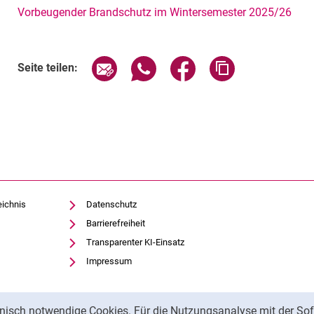
Vorbeugender Brandschutz im Wintersemester 2025/26
Seite über E-Mail teilen
Seite über WhatsApp teilen (exte
Seite über Facebook teil
Adresse der Sei
Seite teilen:
eichnis
Datenschutz
Barrierefreiheit
Transparenter KI-Einsatz
Impressum
nisch notwendige Cookies. Für die Nutzungsanalyse mit der Sof