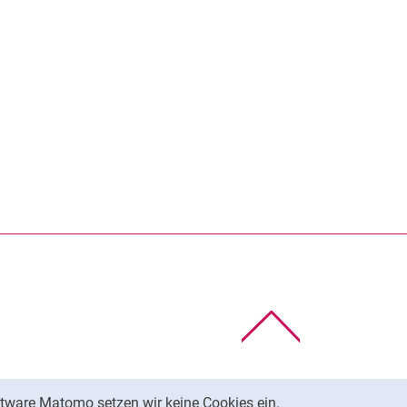
rner Link, öffnet neues Fenster)
en (externer Link, öffnet neues Fenster)
te kopieren
Nach oben
tware Matomo setzen wir keine Cookies ein.