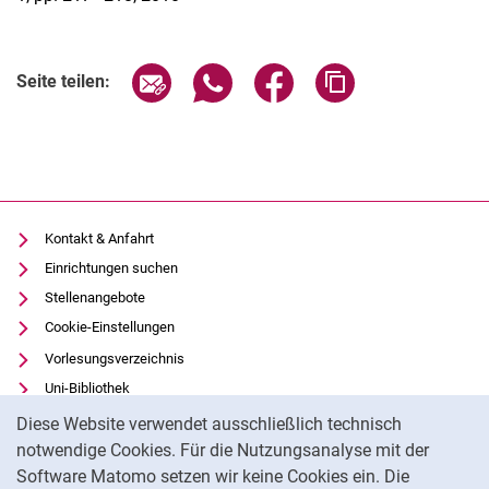
Seite über E-Mail teilen
Seite über WhatsApp teilen (exter
Seite über Facebook teile
Adresse der Seite
Seite teilen:
Kontakt & Anfahrt
Einrichtungen suchen
Stellenangebote
Cookie-Einstellungen
Vorlesungsverzeichnis
Uni-Bibliothek
Cookie-Hinweis
Moodle
Diese Website verwendet ausschließlich technisch
Panopto
notwendige Cookies. Für die Nutzungsanalyse mit der
Software Matomo setzen wir keine Cookies ein. Die
Datenschutz