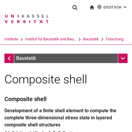
DEUTSCH
: AL
Springe direkt zu: Inhalt
Springe direkt zu: Suche
Springe direkt zu: Hauptnav
zur Startseite
Suchformular
Suchbegriff
English
Suchmaschine
Institute
Institut für Baustatik und Bau...
Baustatik
Forschung
Suchen (öffnet externen Link in einem 
Forschung
Unter
Baustatik
Composite shell
Composite shell
Development of a finite shell element to compute the
complete three-dimensional stress state in layered
composite shell structures