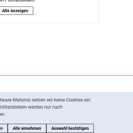
Nach Rolle:
Alle Anzeigen
rner Link, öffnet neues Fenster)
en (externer Link, öffnet neues Fenster)
te kopieren
tware Matomo setzen wir keine Cookies ein.
Nach oben
Drittanbietern werden nur nach
en.
en
Alle annehmen
Auswahl bestätigen