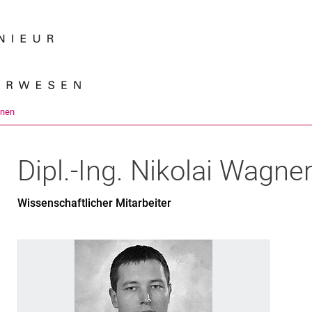
Springe direkt zu: Inhalt
Springe direkt zu: Suche
Springe direkt zu: Hauptnav
Suchmas
onen
Dipl.-Ing.
Nikolai
Wagne
Wissenschaftlicher Mitarbeiter