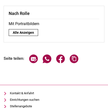
Nach Rolle
Mit Portraitbildern
Nach Rolle:
Alle Anzeigen
Seite über E-Mail teilen
Seite über WhatsApp teilen (exter
Seite über Facebook teile
Adresse der Seite
Seite teilen:
Kontakt & Anfahrt
Einrichtungen suchen
Stellenangebote