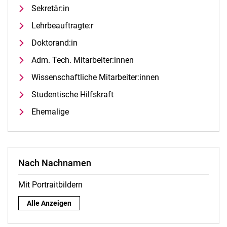
Sekretär:in
Lehrbeauftragte:r
Doktorand:in
Adm. Tech. Mitarbeiter:innen
Wissenschaftliche Mitarbeiter:innen
Studentische Hilfskraft
Ehemalige
Nach Nachnamen
Mit Portraitbildern
Nach Nachnamen:
Alle Anzeigen