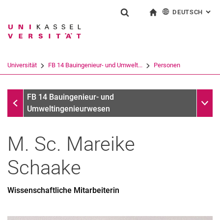
DEUTSCH
: AL
Springe direkt zu: Inhalt
Springe direkt zu: Suche
Springe direkt zu: Hauptnav
zur Startseite
Suchformular
Suchbegriff
English
Suchmaschine
Universität
FB 14 Bauingenieur- und Umwelt...
Personen
Suchen (öffnet externen Link in einem 
Alle nach A-Z Name
Unter
FB 14 Bauingenieur- und
Umweltingenieurwesen
M. Sc.
Mareike
Schaake
Wissenschaftliche Mitarbeiterin