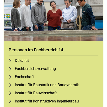
Personen im Fachbereich 14
Dekanat
Fach­be­reichs­ver­wal­tung
Fachschaft
Institut für Baustatik und Baudynamik
Institut für Bauwirtschaft
Institut für konstruktiven Ingenieurbau