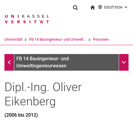
DEUTSCH
: AL
Springe direkt zu: Inhalt
Springe direkt zu: Suche
Springe direkt zu: Hauptnav
zur Startseite
Suchformular
Suchbegriff
English
Suchmaschine
Universität
FB 14 Bauingenieur- und Umwelt...
Personen
Suchen (öffnet externen Link in einem 
Ehemalige
Unter
FB 14 Bauingenieur- und
Umweltingenieurwesen
Dipl.-Ing.
Oliver
Eikenberg
(2006 bis 2012)