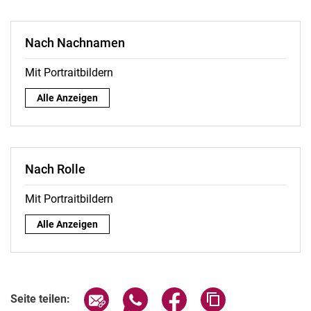
Nach Nachnamen
Mit Portraitbildern
Nach Nachnamen:
Alle Anzeigen
Nach Rolle
Mit Portraitbildern
Nach Rolle:
Alle Anzeigen
Seite über E-Mail teilen
Seite über WhatsApp teilen (exter
Seite über Facebook teile
Adresse der Seite
Seite teilen: