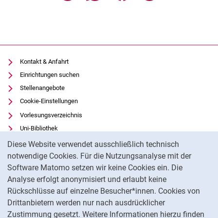
Kontakt & Anfahrt
Einrichtungen suchen
Stellenangebote
Cookie-Einstellungen
Vorlesungsverzeichnis
Uni-Bibliothek
Cookie-Hinweis
Moodle
Diese Website verwendet ausschließlich technisch
Panopto
notwendige Cookies. Für die Nutzungsanalyse mit der
Software Matomo setzen wir keine Cookies ein. Die
Datenschutz
Analyse erfolgt anonymisiert und erlaubt keine
Barrierefreiheit
Rückschlüsse auf einzelne Besucher*innen. Cookies von
Transparenter KI-Einsatz
Drittanbietern werden nur nach ausdrücklicher
Impressum
Zustimmung gesetzt. Weitere Informationen hierzu finden