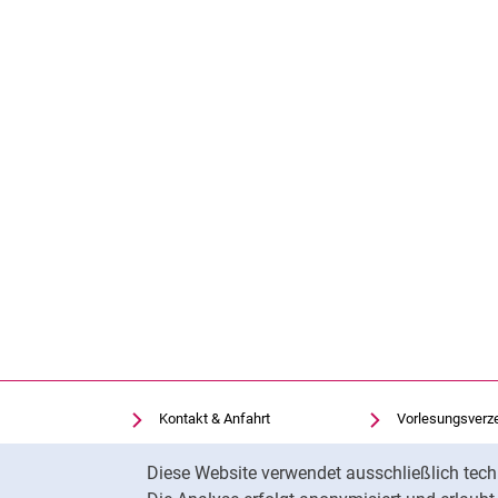
Kontakt & Anfahrt
Vorlesungsverz
Einrichtungen suchen
Uni-Bibliothek
Cookie-Hinweis
Diese Website verwendet ausschließlich tech
Stellenangebote
Moodle