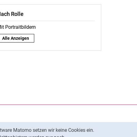
ach Rolle
it Portraitbildern
Nach Rolle:
Alle Anzeigen
rner Link, öffnet neues Fenster)
en (externer Link, öffnet neues Fenster)
te kopieren
tware Matomo setzen wir keine Cookies ein.
Nach oben