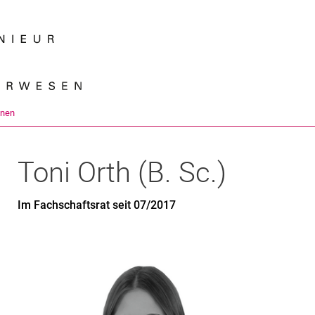
Springe direkt zu: Inhalt
Springe direkt zu: Suche
Springe direkt zu: Hauptnav
Suchmas
onen
Toni
Orth
(
B. Sc.
)
Im Fachschaftsrat seit 07/2017