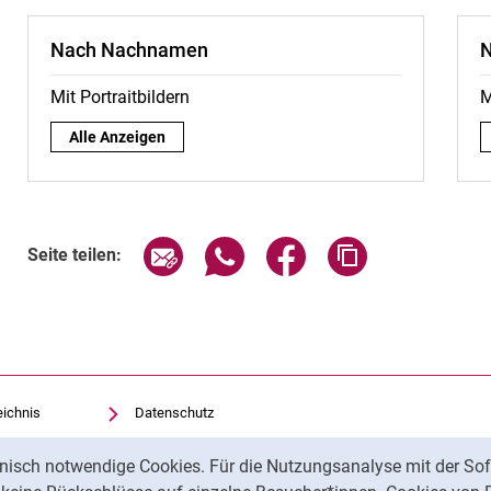
Nach Nachnamen
N
Mit Portraitbildern
M
Nach Nachnamen:
Alle Anzeigen
Seite über E-Mail teilen
Seite über WhatsApp teilen (exte
Seite über Facebook teil
Adresse der Sei
Seite teilen:
eichnis
Datenschutz
Barrierefreiheit
nisch notwendige Cookies. Für die Nutzungsanalyse mit der Sof
Transparenter KI-Einsatz