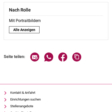
Nach Rolle
Mit Portraitbildern
Nach Rolle:
Alle Anzeigen
Seite über E-Mail teilen
Seite über WhatsApp teilen (exter
Seite über Facebook teile
Adresse der Seite
Seite teilen:
Kontakt & Anfahrt
Einrichtungen suchen
Stellenangebote