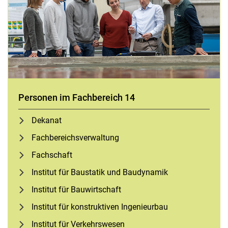
Personen im Fachbereich 14
Dekanat
Fach­be­reichs­ver­wal­tung
Fachschaft
Institut für Baustatik und Baudynamik
Institut für Bauwirtschaft
Institut für konstruktiven Ingenieurbau
Institut für Verkehrswesen