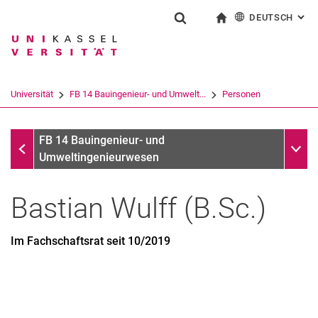
DEUTSCH
: AL
Springe direkt zu: Inhalt
Springe direkt zu: Suche
Springe direkt zu: Hauptnav
zur Startseite
Suchformular
Suchbegriff
English
Suchmaschine
Universität
FB 14 Bauingenieur- und Umwelt...
Personen
Suchen (öffnet externen Link in einem 
Ehemalige
Unter
FB 14 Bauingenieur- und
Umweltingenieurwesen
Bastian
Wulff
(
B.Sc.
)
Im Fachschaftsrat seit 10/2019