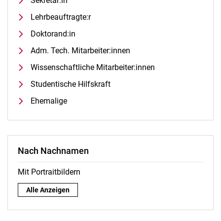
Sekretär:in
Lehrbeauftragte:r
Doktorand:in
Adm. Tech. Mitarbeiter:innen
Wissenschaftliche Mitarbeiter:innen
Studentische Hilfskraft
Ehemalige
Nach Nachnamen
Mit Portraitbildern
Nach Nachnamen:
Alle Anzeigen