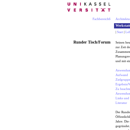
Fachbereich6
Architektu
Werkstatt
|
Start
|
Leh
Runder Tisch/Forum
Seinen heu
zur Zeit d
Zusammenk
Planungsvo
und mit ei
Anwendu
Aufwand
Zielgrupp
Ergebnis/
Zu beacht
Anwendung
Links und
Literatur
Der Runde 
Öffentlich
Jahre. Die
gegründet.