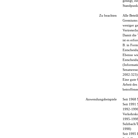
gelingt, ei
Standpunkt
Zu beachten
Alle Betei
Gremiums ü
weniger ge
VertreterIn
Damit die 
ist es erfo
B. in Form
Entscheid
Ebenso wic
Entscheidu
(Informati
Senatsress
2002:323)
Eine gute 
Arbeit des
betroffene
Anwendungsbeispiele
Seit 1968
Seit 1991 
1992-1996 
Verkehrsko
1995-1998 
Sulzbach/T
1998)
Seit 1995 