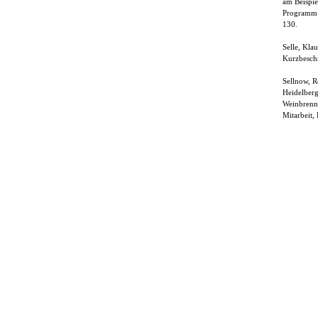
am Beispie
Programm a
130.
Selle, Kla
Kurzbeschr
Sellnow, R
Heidelberg
Weinbrenne
Mitarbeit,