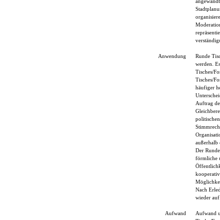
angewandte
Stadtplanu
organisier
Moderation
repräsenti
verständig
Anwendung
Runde Tisc
werden. Es
Tisches/Fo
Tisches/Fo
häufiger h
Unterschei
Auftrag de
Gleichbere
politische
Stimmrecht
Organisati
außerhalb 
Der Runde 
förmliche 
Öffentlich
kooperativ
Möglichkei
Nach Erled
wieder auf.
Aufwand
Aufwand un