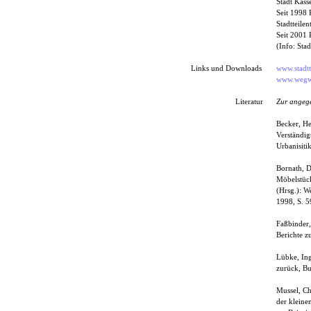
Stadt Kasse
Seit 1998 
Stadtteilen
Seit 2001 
(Info: Stad
Links und Downloads
www.stadtte
www.wegwei
Literatur
Zur angege
Becker, He
Verständig
Urbanisiti
Bornath, D
Möbelstück
(Hrsg.): W
1998, S. 5
Faßbinder,
Berichte z
Lübke, Ing
zurück, Bu
Mussel, Ch
der kleine