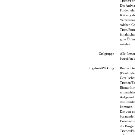
Tische/For
Der Aufwan
Finden ein
Klärung de
Verfahrens
solchen Gr
Tisch/Foru
inhaltlich
gute Öffen
werden.
Zielgruppe
Alle Pers
betroffen 
Ergebnis/Wirkung
Runde Tisc
(Fassbinde
Gesellscha
Tischen/Fo
BürgerInne
mitzuwirke
Aufgrund d
des Runden
kommen.
Die von ei
beratende 
Entscheidu
die Bürger
Tisches/Fo