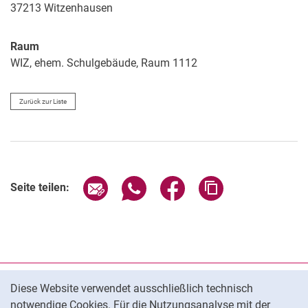
37213
Witzenhausen
Raum
WIZ, ehem. Schulgebäude, Raum 1112
Zurück zur Liste
Seite über E-Mail teilen
Seite über WhatsApp teilen (exter
Seite über Facebook teile
Adresse der Seite
Seite teilen:
Cookie-Hinweis
Datenschutz
Diese Website verwendet ausschließlich technisch
notwendige Cookies. Für die Nutzungsanalyse mit der
Barrierefreiheit