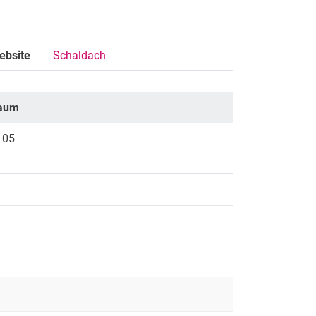
ebsite
Schaldach
aum
105