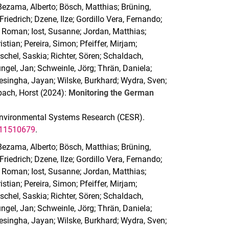
Bezama, Alberto; Bösch, Matthias; Brüning,
riedrich; Dzene, Ilze; Gordillo Vera, Fernando;
 Roman; Iost, Susanne; Jordan, Matthias;
stian; Pereira, Simon; Pfeiffer, Mirjam;
chel, Saskia; Richter, Sören; Schaldach,
gel, Jan; Schweinle, Jörg; Thrän, Daniela;
esingha, Jayan; Wilske, Burkhard; Wydra, Sven;
nbach, Horst (2024):
Monitoring the German
r Environmental Systems Research (CESR).
111510679
.
Bezama, Alberto; Bösch, Matthias; Brüning,
riedrich; Dzene, Ilze; Gordillo Vera, Fernando;
 Roman; Iost, Susanne; Jordan, Matthias;
stian; Pereira, Simon; Pfeiffer, Mirjam;
chel, Saskia; Richter, Sören; Schaldach,
gel, Jan; Schweinle, Jörg; Thrän, Daniela;
esingha, Jayan; Wilske, Burkhard; Wydra, Sven;