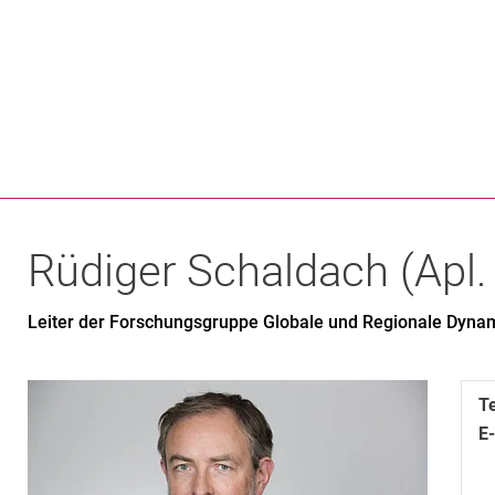
Springe direkt zu: Inhalt
Springe direkt zu: Suche
Springe direkt zu: Hauptnav
Suchmas
Rüdiger
Schaldach
(
Apl.
Leiter der Forschungsgruppe Globale und Regionale Dyna
T
E