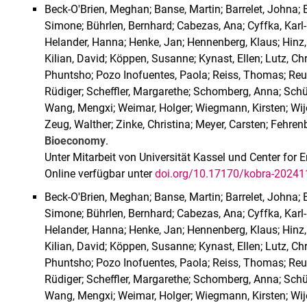
Beck-O'Brien, Meghan; Banse, Martin; Barrelet, Johna; 
Simone; Bührlen, Bernhard; Cabezas, Ana; Cyffka, Karl-F
Helander, Hanna; Henke, Jan; Hennenberg, Klaus; Hinz,
Kilian, David; Köppen, Susanne; Kynast, Ellen; Lutz, Chri
Phuntsho; Pozo Inofuentes, Paola; Reiss, Thomas; Reus
Rüdiger; Scheffler, Margarethe; Schomberg, Anna; Schün
Wang, Mengxi; Weimar, Holger; Wiegmann, Kirsten; Wij
Zeug, Walther; Zinke, Christina; Meyer, Carsten; Fehre
Bioeconomy
.
Unter Mitarbeit von Universität Kassel und Center fo
Online verfügbar unter
doi.org/10.17170/kobra-2024
Beck-O'Brien, Meghan; Banse, Martin; Barrelet, Johna; 
Simone; Bührlen, Bernhard; Cabezas, Ana; Cyffka, Karl-F
Helander, Hanna; Henke, Jan; Hennenberg, Klaus; Hinz,
Kilian, David; Köppen, Susanne; Kynast, Ellen; Lutz, Chri
Phuntsho; Pozo Inofuentes, Paola; Reiss, Thomas; Reus
Rüdiger; Scheffler, Margarethe; Schomberg, Anna; Schün
Wang, Mengxi; Weimar, Holger; Wiegmann, Kirsten; Wij