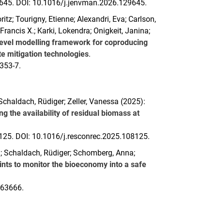
9645. DOI: 10.1016/j.jenvman.2026.129645.
itz; Tourigny, Etienne; Alexandri, Eva; Carlson,
rancis X.; Karki, Lokendra; Onigkeit, Janina;
level modelling framework for coproducing
te mitigation technologies
.
0353-7.
Schaldach, Rüdiger; Zeller, Vanessa (2025):
 the availability of residual biomass at
8125. DOI: 10.1016/j.resconrec.2025.108125.
n; Schaldach, Rüdiger; Schomberg, Anna;
rints to monitor the bioeconomy into a safe
563666.