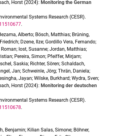
nbach, Horst (2024):
Monitoring the German
r Environmental Systems Research (CESR).
111510677
.
Bezama, Alberto; Bösch, Matthias; Brüning,
riedrich; Dzene, Ilze; Gordillo Vera, Fernando;
 Roman; Iost, Susanne; Jordan, Matthias;
stian; Pereira, Simon; Pfeiffer, Mirjam;
chel, Saskia; Richter, Sören; Schaldach,
gel, Jan; Schweinle, Jörg; Thrän, Daniela;
esingha, Jayan; Wilske, Burkhard; Wydra, Sven;
nbach, Horst (2024):
Monitoring der deutschen
r Environmental Systems Research (CESR).
111510678
.
ch, Benjamin; Kilian Salas, Simone; Böhner,