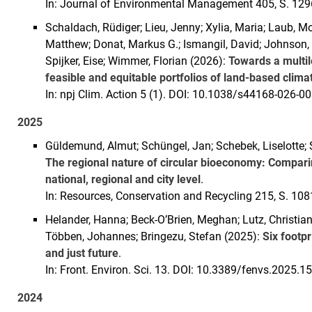
In: Journal of Environmental Management 405, S. 12
Schaldach, Rüdiger; Lieu, Jenny; Xylia, Maria; Laub, Mor
Matthew; Donat, Markus G.; Ismangil, David; Johnson, F
Spijker, Eise; Wimmer, Florian (2026):
Towards a multi
feasible and equitable portfolios of land-based clima
In: npj Clim. Action 5 (1). DOI: 10.1038/s44168-026-0
2025
Güldemund, Almut; Schüngel, Jan; Schebek, Liselotte; 
The regional nature of circular bioeconomy: Comparing
national, regional and city level
.
In: Resources, Conservation and Recycling 215, S. 10
Helander, Hanna; Beck-O’Brien, Meghan; Lutz, Christia
Többen, Johannes; Bringezu, Stefan (2025):
Six footp
and just future
.
In: Front. Environ. Sci. 13. DOI: 10.3389/fenvs.2025.1
2024