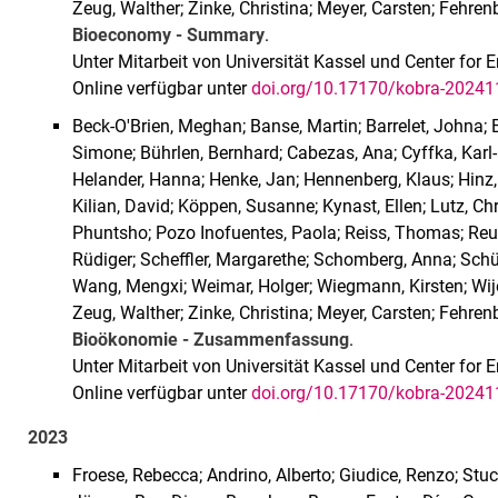
Zeug, Walther; Zinke, Christina; Meyer, Carsten; Fehre
Bioeconomy - Summary
.
Unter Mitarbeit von Universität Kassel und Center fo
Online verfügbar unter
doi.org/10.17170/kobra-2024
Beck-O'Brien, Meghan; Banse, Martin; Barrelet, Johna; 
Simone; Bührlen, Bernhard; Cabezas, Ana; Cyffka, Karl-F
Helander, Hanna; Henke, Jan; Hennenberg, Klaus; Hinz,
Kilian, David; Köppen, Susanne; Kynast, Ellen; Lutz, Chri
Phuntsho; Pozo Inofuentes, Paola; Reiss, Thomas; Reus
Rüdiger; Scheffler, Margarethe; Schomberg, Anna; Schün
Wang, Mengxi; Weimar, Holger; Wiegmann, Kirsten; Wij
Zeug, Walther; Zinke, Christina; Meyer, Carsten; Fehre
Bioökonomie - Zusammenfassung
.
Unter Mitarbeit von Universität Kassel und Center fo
Online verfügbar unter
doi.org/10.17170/kobra-2024
2023
Froese, Rebecca; Andrino, Alberto; Giudice, Renzo; Stu