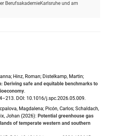
der BerufsakademieKarlsruhe und am
Hanna; Hinz, Roman; Distelkamp, Martin;
: Deriving safe and equitable benchmarks to
 bioeconomy
.
94–213. DOI: 10.1016/j.spc.2026.05.009.
Necpalova, Magdalena; Picón, Carlos; Schaldach,
Six, Johan (2026):
Potential greenhouse gas
slands of temperate western and southern