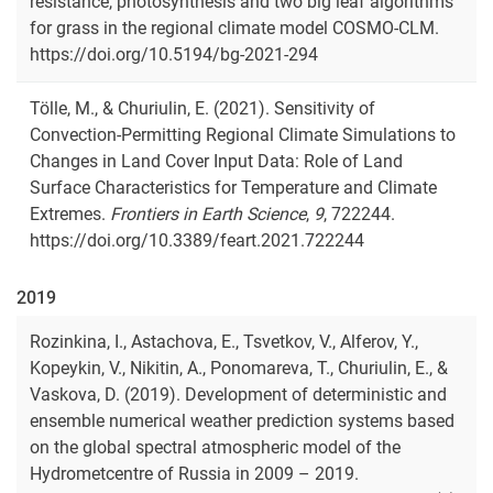
resistance, photosynthesis and two big leaf algorithms
for grass in the regional climate model COSMO-CLM.
https://doi.org/10.5194/bg-2021-294
Tölle, M., & Churiulin, E. (2021). Sensitivity of
Convection-Permitting Regional Climate Simulations to
Changes in Land Cover Input Data: Role of Land
Surface Characteristics for Temperature and Climate
Extremes.
Frontiers in Earth Science
,
9
, 722244.
https://doi.org/10.3389/feart.2021.722244
2019
Rozinkina, I., Astachova, E., Tsvetkov, V., Alferov, Y.,
Kopeykin, V., Nikitin, A., Ponomareva, T., Churiulin, E., &
Vaskova, D. (2019). Development of deterministic and
ensemble numerical weather prediction systems based
on the global spectral atmospheric model of the
Hydrometcentre of Russia in 2009 – 2019.