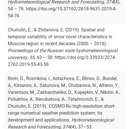
Hydrometeorological Research and Forecasting
,
374
(4),
54 – 76. https://doi.org/10.37162/2618-9631-2019-4-
54-76
Churiulin, E., & Zhdanova, E. (2019). Spatial and
temporal variability of snow cover characteristics in
Moscow region in recent decades (2000 – 2018).
Proceedings of the Russian state hydrometeorological
university
,
55
, 43 – 58. https://doi.org/0.33933/2074-
2762-2019-55-43-58
Rivin, G., Rozinkina, I., Astachova, E., Blinov, D., Bundel,
A., Kirsanov, A., Satunova, M., Chubarova, N., Alferov, Y.,
Varentsov, M., Zakharchenko, D., Kopeykin, V., Nikitin, A.,
Poliukhov, A., Revokatova, A., Tatarinovich, E., &
Churiulin, E. (2019). COSMO-Ru high-resolution short-
range numerical weather prediction system: its
development and applications.
Hydrometeorological
Research and Forecasting
,
374
(4), 37–53.