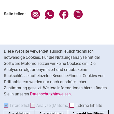
Seite über E-Mail teilen
Seite über WhatsApp teilen (exter
Seite über Facebook teile
Adresse der Seite
Seite teilen:
Cookie-Hinweis
Datenschutz
Diese Website verwendet ausschließlich technisch
notwendige Cookies. Für die Nutzungsanalyse mit der
Barrierefreiheit
Software Matomo setzen wir keine Cookies ein. Die
Transparenter KI-Einsatz
Analyse erfolgt anonymisiert und erlaubt keine
Impressum
Rückschlüsse auf einzelne Besucher*innen. Cookies von
Cookie-Einstellungen
Drittanbietern werden nur nach ausdrücklicher
Zustimmung gesetzt. Weitere Informationen hierzu finden
Sie in unseren
Datenschutzhinweisen
.
Na
Erforderlich
Erforderliche Cookies akzeptieren
Analyse (Matomo)
Analyse-Cookies akzepti
Externe Inhalte
: Exte
Alle ablehnen
Alle annehmen
Auswahl bestätigen