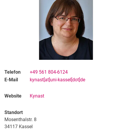
Telefon
+49 561 804-6124
E-Mail
kynast[at]uni-kassel[dot]de
Website
Kynast
Standort
Mosenthalstr. 8
34117
Kassel