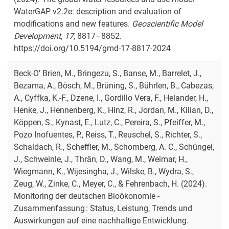
WaterGAP v2.2e: description and evaluation of
modifications and new features.
Geoscientific Model
Development
,
17
, 8817–8852.
https://doi.org/10.5194/gmd-17-8817-2024
Beck-O’ Brien, M., Bringezu, S., Banse, M., Barrelet, J.,
Bezama, A., Bösch, M., Brüning, S., Bührlen, B., Cabezas,
A., Cyffka, K.-F., Dzene, I., Gordillo Vera, F., Helander, H.,
Henke, J., Hennenberg, K., Hinz, R., Jordan, M., Kilian, D.,
Köppen, S., Kynast, E., Lutz, C., Pereira, S., Pfeiffer, M.,
Pozo Inofuentes, P., Reiss, T., Reuschel, S., Richter, S.,
Schaldach, R., Scheffler, M., Schomberg, A. C., Schüngel,
J., Schweinle, J., Thrän, D., Wang, M., Weimar, H.,
Wiegmann, K., Wijesingha, J., Wilske, B., Wydra, S.,
Zeug, W., Zinke, C., Meyer, C., & Fehrenbach, H. (2024).
Monitoring der deutschen Bioökonomie -
Zusammenfassung : Status, Leistung, Trends und
Auswirkungen auf eine nachhaltige Entwicklung.