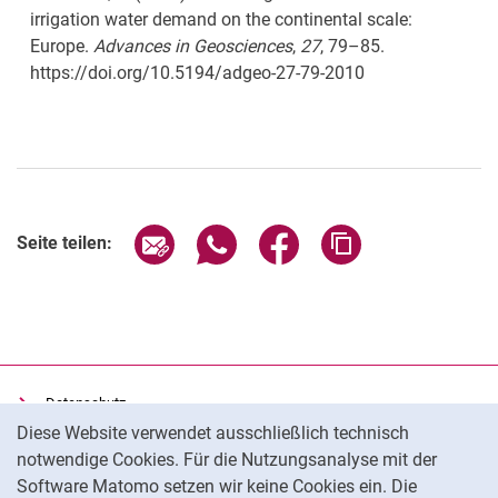
irrigation water demand on the continental scale:
Europe.
Advances in Geosciences
,
27
, 79–85.
https://doi.org/10.5194/adgeo-27-79-2010
Seite über E-Mail teilen
Seite über WhatsApp teilen (exter
Seite über Facebook teile
Adresse der Seite
Seite teilen:
Datenschutz
Cookie-Hinweis
Diese Website verwendet ausschließlich technisch
Barrierefreiheit
notwendige Cookies. Für die Nutzungsanalyse mit der
Transparenter KI-Einsatz
Software Matomo setzen wir keine Cookies ein. Die
Impressum