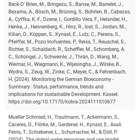
Beck-O’ Brien, M., Bringezu, S., Banse, M., Barrelet, J.,
Bezama, A., Bösch, M., Brüning, S., Bührlen, B., Cabezas,
A., Cyffka, K.-F., Dzene, I., Gordillo Vera, F., Helander, H.,
Henke, J., Hennenberg, K., Hinz, R., Iost, S., Jordan, M.,
Kilian, D., Köppen, S., Kynast, E., Lutz, C., Pereira, S.,
Pfeiffer, M., Pozo Inofuentes, P., Reiss, T., Reuschel, S.,
Richter, S., Schaldach, R., Scheffler, M., Schomberg, A.
C., Schüngel, J., Schweinle, J., Thrän, D., Wang, M.,
Weimar, H., Wiegmann, K., Wijesingha, J., Wilske, B.,
Wydra, S., Zeug, W., Zinke, C., Meyer, C., & Fehrenbach,
H. (2024). Monitoring the German Bioeconomy -
Summary : Status, performance, trends and
implications for sustainable Development. Kassel.
https://doi.org/10.17170/kobra-2024111510677
Mueller Schmied, H., Trautmann, T., Ackermann, S.,
Cáceres, D., Flörke, M., Gerdener, H., Kynast, E., Asali
Peiris, T., Schiebener, L., Schumacher, M., & Döll, P.
(2024). The global water resources and use model