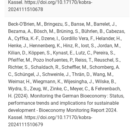
Kassel. https://doi.org/10.17170/kobra-
2024111510678
Beck-O’Brien, M., Bringezu, S., Banse, M., Barrelet, J.,
Bezama, A., Bösch, M., Brüning, S., Bührlen, B., Cabezas,
A., Cyffka, K.-F., Dzene, I., Gordillo Vera, F., Helander, H.,
Henke, J., Hennenberg, K., Hinz, R., Iost, S., Jordan, M.,
Kilian, D., Köppen, S., Kynast, E., Lutz, C., Pereira, S.,
Pfeiffer, M., Pozo Inofuentes, P., Reiss, T., Reuschel, S.,
Richter, S., Schaldach, R., Scheffler, M., Schomberg, A.
C., Schüngel, J., Schweinle, J., Thrän, D., Wang, M.,
Weimar, H., Wiegmann, K., Wijesingha, J., Wilske, B.,
Wydra, S., Zeug, W., Zinke, C., Meyer, C., & Fehrenbach,
H. (2024). Monitoring the German Bioeconomy : Status,
performance trends and implications for sustainable
development - Bioeconomy Monitoring Report 2024.
Kassel. https://doi.org/10.17170/kobra-
2024111510679