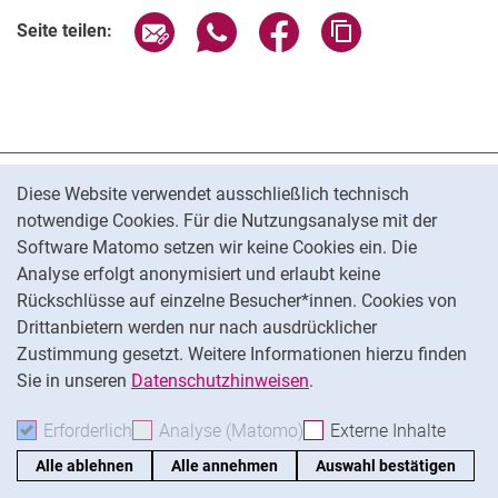
Verwandte Links
Seite über E-Mail teilen
Seite über WhatsApp teilen (exter
Seite über Facebook teile
Adresse der Seite
Seite teilen:
Cookie-Hinweis
Datenschutz
Diese Website verwendet ausschließlich technisch
notwendige Cookies. Für die Nutzungsanalyse mit der
Barrierefreiheit
Software Matomo setzen wir keine Cookies ein. Die
Transparenter KI-Einsatz
Analyse erfolgt anonymisiert und erlaubt keine
Impressum
Rückschlüsse auf einzelne Besucher*innen. Cookies von
Cookie-Einstellungen
Drittanbietern werden nur nach ausdrücklicher
Zustimmung gesetzt. Weitere Informationen hierzu finden
Sie in unseren
Datenschutzhinweisen
.
Na
Erforderlich
Erforderliche Cookies akzeptieren
Analyse (Matomo)
Analyse-Cookies akzepti
Externe Inhalte
: Exte
Alle ablehnen
Alle annehmen
Auswahl bestätigen