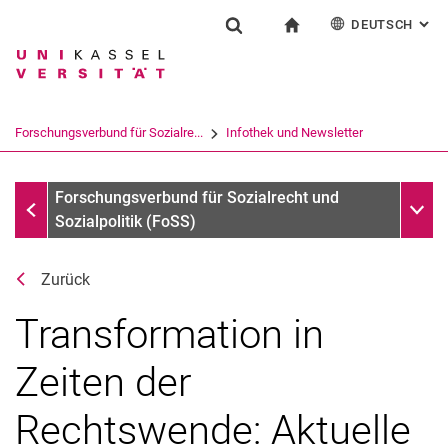
DEUTSCH
: AL
Springe direkt zu: Inhalt
Springe direkt zu: Suche
Springe direkt zu: Hauptnav
zur Startseite
Forschung
Suchformular
Suchbegriff
English
Suchmaschine
Forschungsverbund für Sozialre...
Infothek und Newsletter
Suchen (öffnet externen Link in einem 
Infothek und Newsletter
Unter
Forschungsverbund für Sozialrecht und
Sozialpolitik (FoSS)
Zurück
Transformation in
Zeiten der
Rechtswende: Aktuelle