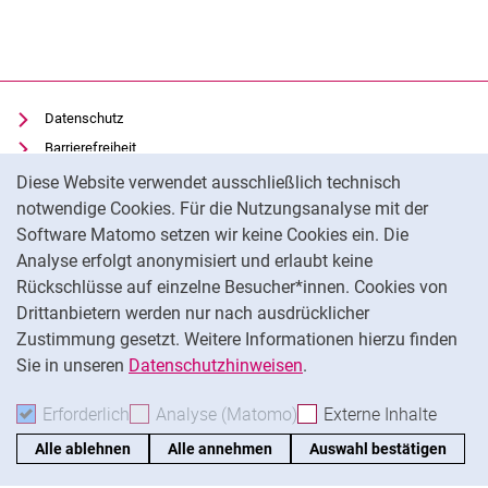
Datenschutz
Barrierefreiheit
Cookie-Hinweis
Transparenter KI-Einsatz
Diese Website verwendet ausschließlich technisch
notwendige Cookies. Für die Nutzungsanalyse mit der
Impressum
Software Matomo setzen wir keine Cookies ein. Die
Cookie-Einstellungen
Analyse erfolgt anonymisiert und erlaubt keine
Rückschlüsse auf einzelne Besucher*innen. Cookies von
Drittanbietern werden nur nach ausdrücklicher
Na
Zustimmung gesetzt. Weitere Informationen hierzu finden
Sie in unseren
Datenschutzhinweisen
.
Erforderlich
Erforderliche Cookies akzeptieren
Analyse (Matomo)
Analyse-Cookies akzepti
Externe Inhalte
: Exte
Alle ablehnen
Alle annehmen
Auswahl bestätigen