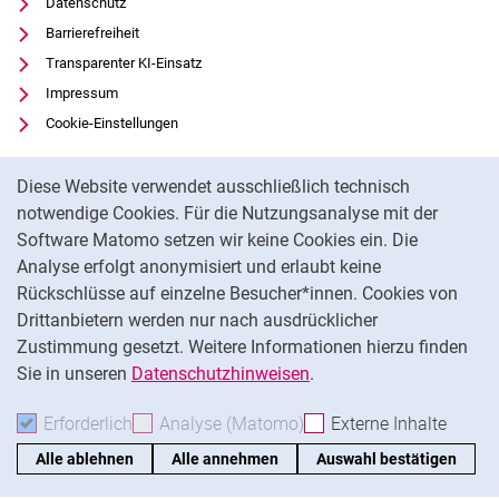
Datenschutz
Barrierefreiheit
Transparenter KI-Einsatz
Impressum
Cookie-Einstellungen
Cookie-Hinweis
Diese Website verwendet ausschließlich technisch
notwendige Cookies. Für die Nutzungsanalyse mit der
Na
Software Matomo setzen wir keine Cookies ein. Die
Analyse erfolgt anonymisiert und erlaubt keine
Rückschlüsse auf einzelne Besucher*innen. Cookies von
Drittanbietern werden nur nach ausdrücklicher
Zustimmung gesetzt. Weitere Informationen hierzu finden
Sie in unseren
Datenschutzhinweisen
.
Erforderlich
Erforderliche Cookies akzeptieren
Analyse (Matomo)
Analyse-Cookies akzepti
Externe Inhalte
: Exte
Alle ablehnen
Alle annehmen
Auswahl bestätigen