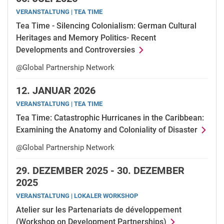
VERANSTALTUNG | TEA TIME
Tea Time - Silencing Colonialism: German Cultural
Rückblicke und Aufzeichnungen
Heritages and Memory Politics- Recent
Developments and Controversies
@Global Partnership Network
12.
JANUAR 2026
VERANSTALTUNG | TEA TIME
Tea Time: Catastrophic Hurricanes in the Caribbean:
Examining the Anatomy and Coloniality of Disaster
@Global Partnership Network
29.
DEZEMBER 2025 -
30.
DEZEMBER
2025
VERANSTALTUNG | LOKALER WORKSHOP
Atelier sur les Partenariats de développement
(Workshop on Development Partnerships)