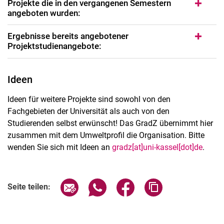
Projekte die in den vergangenen Semestern
angeboten wurden:
Ergebnisse bereits angebotener
Projektstudienangebote:
Ideen
Ideen für weitere Projekte sind sowohl von den
Fachgebieten der Universität als auch von den
Studierenden selbst erwünscht! Das GradZ übernimmt hier
zusammen mit dem Umweltprofil die Organisation. Bitte
wenden Sie sich mit Ideen an
gradz[at]uni-kassel[dot]de
.
Seite über E-Mail teilen
Seite über WhatsApp teilen (exter
Seite über Facebook teile
Adresse der Seite
Seite teilen: