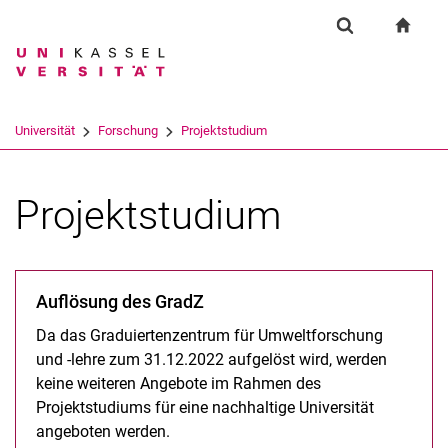
Springe direkt zu: Inhalt
Springe direkt zu: Suche
Springe direkt zu: Hauptnav
zur S
Forschung
Suchformular
Suchbegriff
Suchmaschine
Universität
Forschung
Projektstudium
Suchen (öffnet externen Link in einem 
Projektstudium
Auflösung des GradZ
Da das Graduiertenzentrum für Umweltforschung
und -lehre zum 31.12.2022 aufgelöst wird, werden
keine weiteren Angebote im Rahmen des
Projektstudiums für eine nachhaltige Universität
angeboten werden.