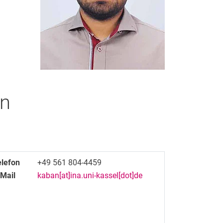
n
elefon
+49 561 804-4459
-Mail
kaban[at]ina.uni-kassel[dot]de