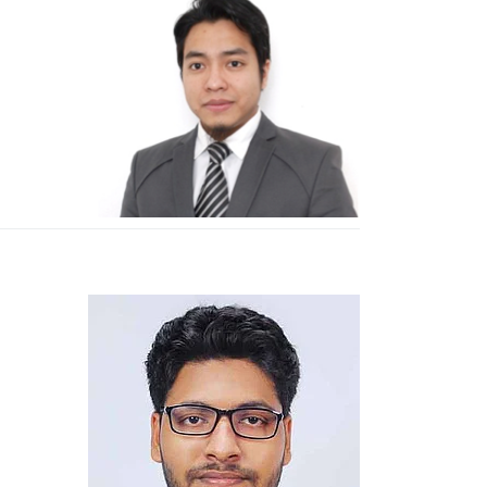
skhandar
t-Doc
asan