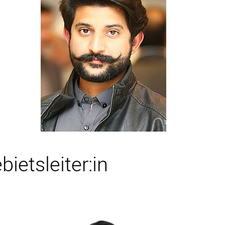
asim
ietsleiter:in