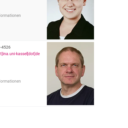
nformationen
edrichsen (geb. Dück)
4-4526
]ina.uni-kassel[dot]de
nformationen
mpholz
Mitarbeiter