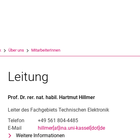
Springe direkt zu: Inhalt
Springe direkt zu: Suche
Springe direkt zu: Hauptnav
Suchmas
k
Über uns
MitarbeiterInnen
Leitung
Prof. Dr. rer. nat. habil.
Hartmut
Hillmer
Leiter des Fachgebiets Technischen Elektronik
Telefon
+49 561 804-4485
E-Mail
hillmer[at]ina.uni-kassel[dot]de
Weitere Informationen
zu Prof. Dr. rer. nat. habil. Hartmu