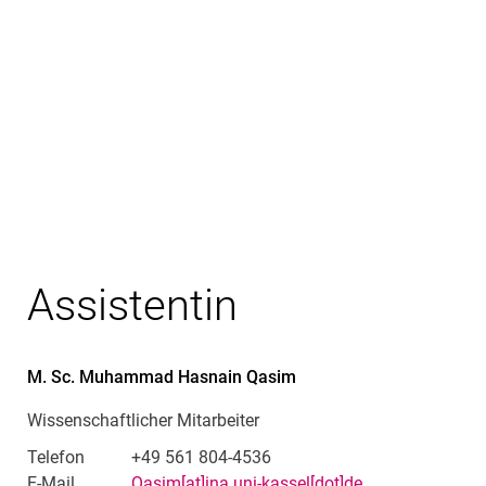
Leiter des Fachgebiets Technische
Assistentin
M. Sc.
Muhammad Hasnain
Qasim
Wissenschaftlicher Mitarbeiter
Telefon
+49 561 804-4536
E-Mail
Qasim[at]ina.uni-kassel[dot]de