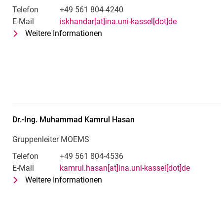
Telefon
+49 561 804-4240
E-Mail
iskhandar[at]ina.uni-kassel[dot]de
Weitere Informationen
zu Dr.-Ing. Mustaqim Siddi Que I
Gruppenleiter MEMS-Tooling, Pos
Dr.-Ing.
Muhammad Kamrul
Hasan
Gruppenleiter MOEMS
Telefon
+49 561 804-4536
E-Mail
kamrul.hasan[at]ina.uni-kassel[dot]de
Weitere Informationen
zu Dr.-Ing. Muhammad Kamrul H
Gruppenleiter MOEMS