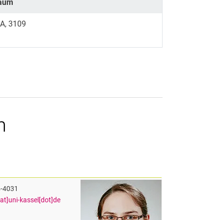
aum
NA, 3109
n
4-4031
[at]uni-kassel[dot]de