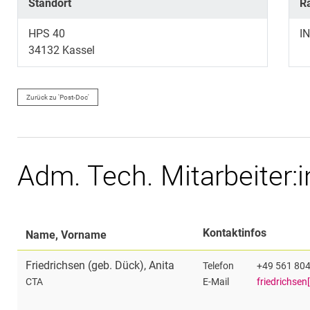
Standort
R
HPS 40
I
34132
Kassel
Zurück zu 'Post-Doc'
Adm. Tech. Mitarbeiter:i
Kontaktinfos
Name, Vorname
Friedrichsen (geb. Dück)
,
Anita
Telefon
+49 561 80
E-Mail
friedrichsen
CTA