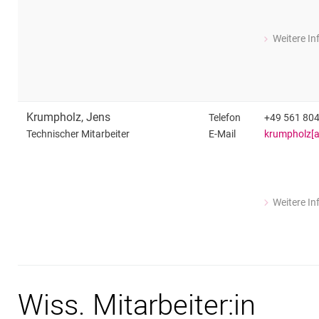
Weitere I
zu Anita Fri
CTA
Krumpholz
,
Jens
Telefon
+49 561 80
E-Mail
krumpholz[at
Technischer Mitarbeiter
Weitere I
zu Jens Kru
Technischer 
Wiss. Mitarbeiter:in