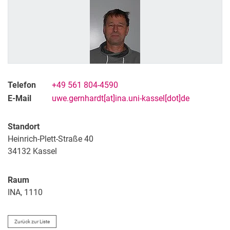
Ausstattung
Offene Stellen
Seminare
Konferenzen
Links
Nachrichtenarchiv
Telefon
+49 561 804-4590
Kontakt
E-Mail
uwe.gernhardt[at]ina.uni-kassel[dot]de
Forschung
Lehre
Standort
Heinrich-Plett-Straße 40
Projekte
34132
Kassel
Publikationen
Interner Bereich
Raum
INA, 1110
Zurück zur Liste