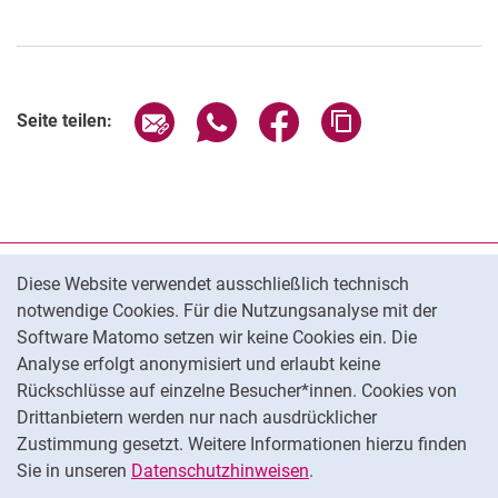
Seite über E-Mail teilen
Seite über WhatsApp teilen (exter
Seite über Facebook teile
Adresse der Seite
Seite teilen:
Cookie-Hinweis
Datenschutz
Diese Website verwendet ausschließlich technisch
notwendige Cookies. Für die Nutzungsanalyse mit der
Barrierefreiheit
Software Matomo setzen wir keine Cookies ein. Die
Transparenter KI-Einsatz
Analyse erfolgt anonymisiert und erlaubt keine
Impressum
Rückschlüsse auf einzelne Besucher*innen. Cookies von
Cookie-Einstellungen
Drittanbietern werden nur nach ausdrücklicher
Zustimmung gesetzt. Weitere Informationen hierzu finden
Sie in unseren
Datenschutzhinweisen
.
Na