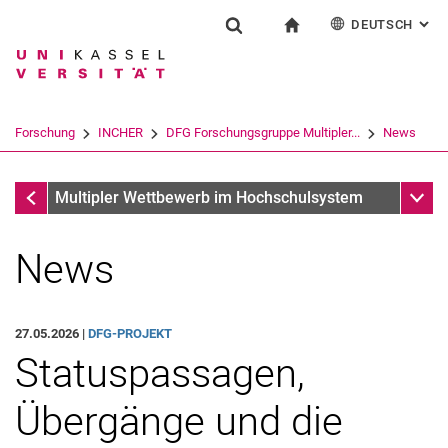
DEUTSCH
: AL
Springe direkt zu: Inhalt
Springe direkt zu: Suche
Springe direkt zu: Hauptnav
zur Startseite
Forschung
Suchformular
Suchbegriff
English
Suchmaschine
Forschung
INCHER
DFG Forschungsgruppe Multipler...
News
Suchen (öffnet externen Link in einem 
Forschung
Unter
Multipler Wettbewerb im Hochschulsystem
News
27.05.2026 |
DFG-PROJEKT
Statuspassagen,
Übergänge und die