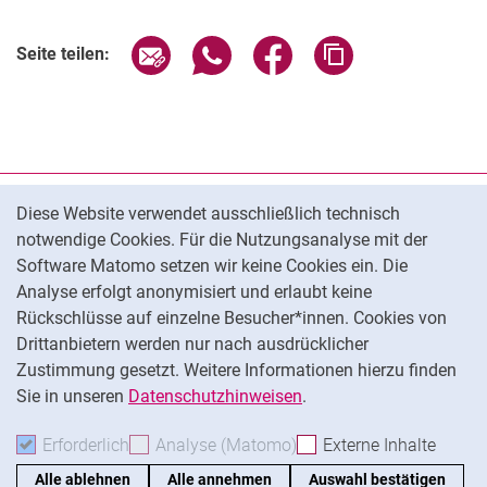
Seite über E-Mail teilen
Seite über WhatsApp teilen (exter
Seite über Facebook teile
Adresse der Seite
Seite teilen:
Cookie-Hinweis
Datenschutz
Diese Website verwendet ausschließlich technisch
notwendige Cookies. Für die Nutzungsanalyse mit der
Barrierefreiheit
Software Matomo setzen wir keine Cookies ein. Die
Transparenter KI-Einsatz
Analyse erfolgt anonymisiert und erlaubt keine
Impressum
Rückschlüsse auf einzelne Besucher*innen. Cookies von
Cookie-Einstellungen
Drittanbietern werden nur nach ausdrücklicher
Zustimmung gesetzt. Weitere Informationen hierzu finden
Sie in unseren
Datenschutzhinweisen
.
Na
Erforderlich
Erforderliche Cookies akzeptieren
Analyse (Matomo)
Analyse-Cookies akzepti
Externe Inhalte
: Exte
Alle ablehnen
Alle annehmen
Auswahl bestätigen