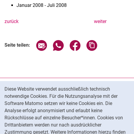
Januar 2008 - Juli 2008
zurück
weiter
Seite über E-Mail teilen
Seite über WhatsApp teilen (exter
Seite über Facebook teile
Adresse der Seite
Seite teilen:
Cookie-Hinweis
Datenschutz
Diese Website verwendet ausschließlich technisch
notwendige Cookies. Für die Nutzungsanalyse mit der
Barrierefreiheit
Software Matomo setzen wir keine Cookies ein. Die
Transparenter KI-Einsatz
Analyse erfolgt anonymisiert und erlaubt keine
Impressum
Rückschlüsse auf einzelne Besucher*innen. Cookies von
Cookie-Einstellungen
Drittanbietern werden nur nach ausdrücklicher
Zustimmung gesetzt. Weitere Informationen hierzu finden