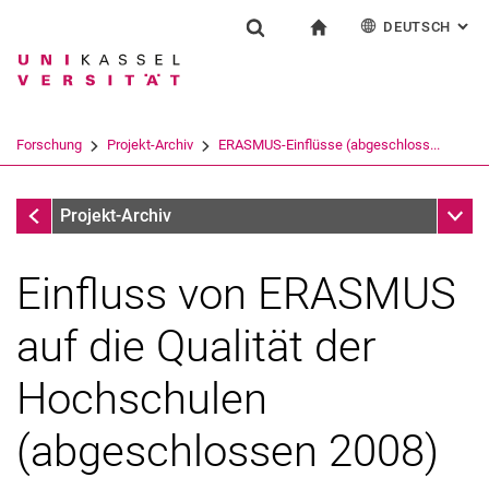
DEUTSCH
: AL
Springe direkt zu: Inhalt
Springe direkt zu: Suche
Springe direkt zu: Hauptnav
zur Startseite
Forschung
Suchformular
Suchbegriff
English
Suchmaschine
Forschung
Projekt-Archiv
ERASMUS-Einflüsse (abgeschloss...
Suchen (öffnet externen Link in einem 
Projekt-Archiv
Unter
Projekt-Archiv
Einfluss von ERASMUS
auf die Qualität der
Hochschulen
(abgeschlossen 2008)