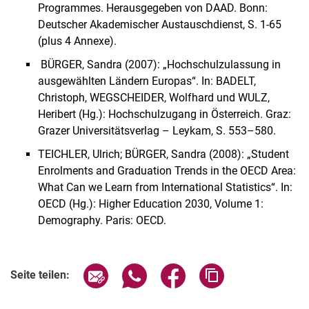
Programmes. Herausgegeben von DAAD. Bonn:
Deutscher Akademischer Austauschdienst, S. 1-65
(plus 4 Annexe).
BÜRGER, Sandra (2007): „Hochschulzulassung in
ausgewählten Ländern Europas“. In: BADELT,
Christoph, WEGSCHEIDER, Wolfhard und WULZ,
Heribert (Hg.): Hochschulzugang in Österreich. Graz:
Grazer Universitätsverlag – Leykam, S. 553–580.
TEICHLER, Ulrich; BÜRGER, Sandra (2008): „Student
Enrolments and Graduation Trends in the OECD Area:
What Can we Learn from International Statistics“. In:
OECD (Hg.): Higher Education 2030, Volume 1:
Demography. Paris: OECD.
Seite über E-Mail teilen
Seite über WhatsApp teilen (exter
Seite über Facebook teile
Adresse der Seite
Seite teilen: