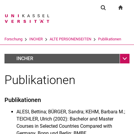
Springe direkt zu: Inhalt
Springe direkt zu: Suche
Springe direkt zu: Hauptnav
zur S
Forschung
Suchformular
Suchbegriff
Suchmaschine
Forschung
INCHER
ALTE PERSONENSEITEN
Publikationen
Suchen (öffnet externen Link in einem 
Unter
Bürger, Sandra
INCHER
Publikationen
Publikationen
ALESI, Bettina; BÜRGER, Sandra; KEHM, Barbara M.;
TEICHLER, Ulrich (2002): Bachelor and Master
Courses in Selected Countries Compared with
Germany. Bonn und Berlin: BMBF.