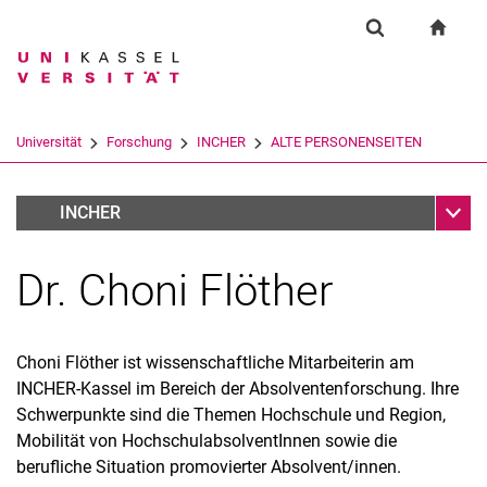
Springe direkt zu: Inhalt
Springe direkt zu: Suche
Springe direkt zu: Hauptnav
zur S
Forschung
Suchformular
Suchbegriff
Suchmaschine
Universität
Forschung
INCHER
ALTE PERSONENSEITEN
Suchen (öffnet externen Link in einem 
Unter
Ehemalige
INCHER
Dr. Choni Flöther
Choni Flöther ist wissenschaftliche Mitarbeiterin am
INCHER-Kassel im Bereich der Absolventenforschung. Ihre
Schwerpunkte sind die Themen Hochschule und Region,
Mobilität von HochschulabsolventInnen sowie die
berufliche Situation promovierter Absolvent/innen.