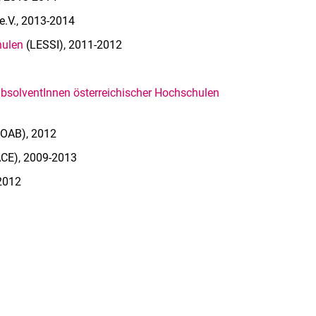
e.V., 2013-2014
hulen
(LESSI), 2011-2012
absolventInnen österreichischer Hochschulen
OAB), 2012
ACE), 2009-2013
-2012
rner Link, öffnet neues Fenster)
en (externer Link, öffnet neues Fenster)
te kopieren