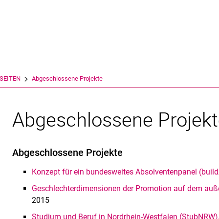
Springe direkt zu: Inhalt
Springe direkt zu: Suche
Springe direkt zu: Hauptnav
Suchmas
SEITEN
Abgeschlossene Projekte
Abgeschlossene Projek
Abgeschlossene Projekte
Konzept für ein bundesweites Absolventenpanel (buil
Geschlechterdimensionen der Promotion auf dem auße
2015
Studium und Beruf in Nordrhein-Westfalen (StubNRW)