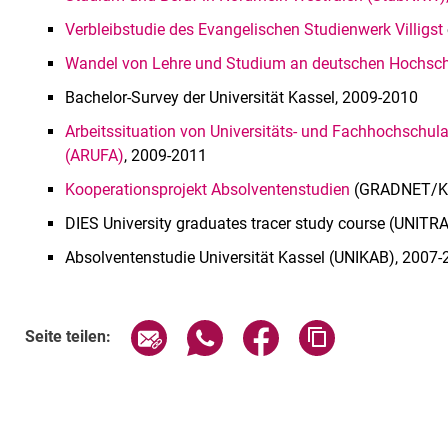
Verbleibstudie des Evangelischen Studienwerk Villigst
Wandel von Lehre und Studium an deutschen Hochsc
Bachelor-Survey der Universität Kassel, 2009-2010
Arbeitssituation von Universitäts- und Fachhochschul
(ARUFA)
, 2009-2011
Kooperationsprojekt Absolventenstudien
(GRADNET/K
DIES University graduates tracer study course (UNITR
Absolventenstudie Universität Kassel (UNIKAB), 2007
Seite über E-Mail teilen
Seite über WhatsApp teilen (exte
Seite über Facebook teil
Adresse der Sei
Seite teilen: