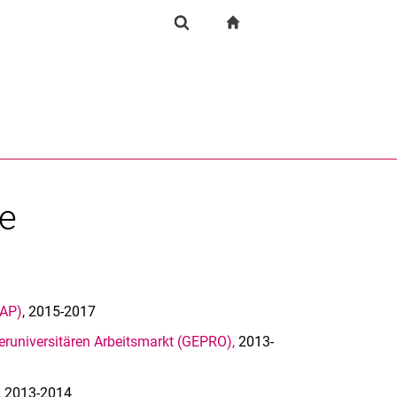
igation
zur Startseite
Forschung
Suchformular
chine
Suchen (öffnet externen Link in einem neuen Fenst
te
dAP)
, 2015-2017
runiversitären Arbeitsmarkt (GEPRO),
2013-
,
2013-2014