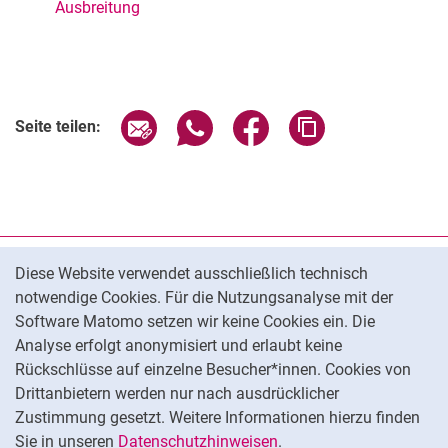
Ausbreitung
Seite über E-Mail teilen
Seite über WhatsApp teilen (exter
Seite über Facebook teile
Adresse der Seite
Seite teilen:
Cookie-Hinweis
Datenschutz
Diese Website verwendet ausschließlich technisch
notwendige Cookies. Für die Nutzungsanalyse mit der
Barrierefreiheit
Software Matomo setzen wir keine Cookies ein. Die
Transparenter KI-Einsatz
Analyse erfolgt anonymisiert und erlaubt keine
Impressum
Rückschlüsse auf einzelne Besucher*innen. Cookies von
Cookie-Einstellungen
Drittanbietern werden nur nach ausdrücklicher
Zustimmung gesetzt. Weitere Informationen hierzu finden
Sie in unseren
Datenschutzhinweisen
.