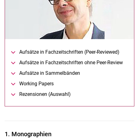
Auf­sät­ze in Fach­zeit­schrif­ten (Peer-Re­view­ed)
Auf­sät­ze in Fach­zeit­schrif­ten oh­ne Peer-Re­view
Auf­sät­ze in Sam­mel­bän­den
Working Pa­pers
Re­zen­sio­nen (Aus­wahl)
1. Monographien