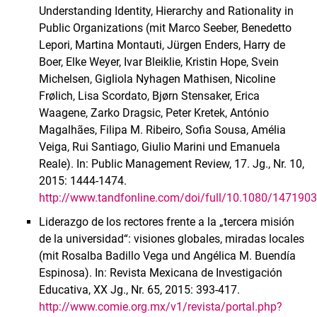
Understanding Identity, Hierarchy and Rationality in
Public Organizations (mit Marco Seeber, Benedetto
Lepori, Martina Montauti, Jürgen Enders, Harry de
Boer, Elke Weyer, Ivar Bleiklie, Kristin Hope, Svein
Michelsen, Gigliola Nyhagen Mathisen, Nicoline
Frølich, Lisa Scordato, Bjørn Stensaker, Erica
Waagene, Zarko Dragsic, Peter Kretek, António
Magalhães, Filipa M. Ribeiro, Sofia Sousa, Amélia
Veiga, Rui Santiago, Giulio Marini und Emanuela
Reale). In: Public Management Review, 17. Jg., Nr. 10,
2015: 1444-1474.
http://www.tandfonline.com/doi/full/10.1080/147190
Liderazgo de los rectores frente a la „tercera misión
de la universidad“: visiones globales, miradas locales
(mit Rosalba Badillo Vega und Angélica M. Buendía
Espinosa). In: Revista Mexicana de Investigación
Educativa, XX Jg., Nr. 65, 2015: 393-417.
http://www.comie.org.mx/v1/revista/portal.php?