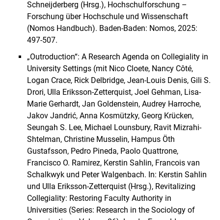
Schneijderberg (Hrsg.), Hochschulforschung –
Forschung über Hochschule und Wissenschaft
(Nomos Handbuch). Baden-Baden: Nomos, 2025:
497-507.
„Outroduction“: A Research Agenda on Collegiality in
University Settings (mit Nico Cloete, Nancy Côté,
Logan Crace, Rick Delbridge, Jean-Louis Denis, Gili S.
Drori, Ulla Eriksson-Zetterquist, Joel Gehman, Lisa-
Marie Gerhardt, Jan Goldenstein, Audrey Harroche,
Jakov Jandrić, Anna Kosmützky, Georg Krücken,
Seungah S. Lee, Michael Lounsbury, Ravit Mizrahi-
Shtelman, Christine Musselin, Hampus Öth
Gustafsson, Pedro Pineda, Paolo Quattrone,
Francisco O. Ramirez, Kerstin Sahlin, Francois van
Schalkwyk und Peter Walgenbach. In: Kerstin Sahlin
und Ulla Eriksson-Zetterquist (Hrsg.), Revitalizing
Collegiality: Restoring Faculty Authority in
Universities (Series: Research in the Sociology of