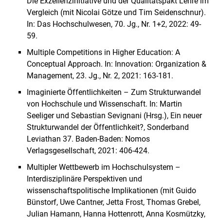
Die Exzellenzinitiative und der Qualitätspakt Lehre im
Vergleich (mit Nicolai Götze und Tim Seidenschnur).
In: Das Hochschulwesen, 70. Jg., Nr. 1+2, 2022: 49-
59.
Multiple Competitions in Higher Education: A
Conceptual Approach. In: Innovation: Organization &
Management, 23. Jg., Nr. 2, 2021: 163-181.
Imaginierte Öffentlichkeiten – Zum Strukturwandel
von Hochschule und Wissenschaft. In: Martin
Seeliger und Sebastian Sevignani (Hrsg.), Ein neuer
Strukturwandel der Öffentlichkeit?, Sonderband
Leviathan 37. Baden-Baden: Nomos
Verlagsgesellschaft, 2021: 406-424.
Multipler Wettbewerb im Hochschulsystem –
Interdisziplinäre Perspektiven und
wissenschaftspolitische Implikationen (mit Guido
Bünstorf, Uwe Cantner, Jetta Frost, Thomas Grebel,
Julian Hamann, Hanna Hottenrott, Anna Kosmützky,