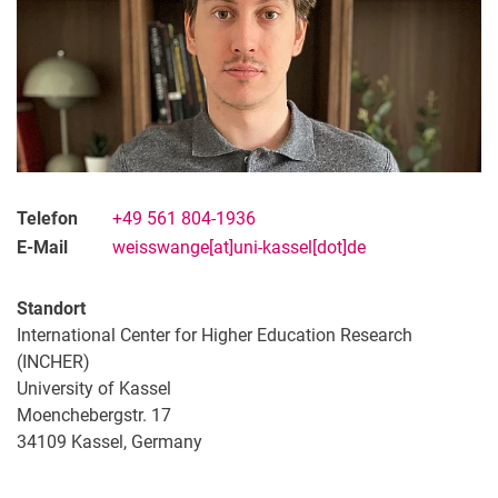
Team
Service-Bereiche
Telefon
+49 561 804-1936
E-Mail
weisswange[at]uni-kassel[dot]de
Standort
International Center for Higher Education Research
(INCHER)
University of Kassel
Moenchebergstr. 17
34109 Kassel, Germany