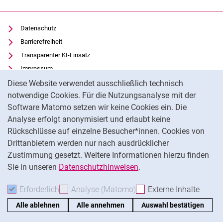
Datenschutz
Barrierefreiheit
Transparenter KI-Einsatz
Impressum
Cookie-Hinweis
Cookie-Einstellungen
Diese Website verwendet ausschließlich technisch
notwendige Cookies. Für die Nutzungsanalyse mit der
Software Matomo setzen wir keine Cookies ein. Die
Analyse erfolgt anonymisiert und erlaubt keine
Na
Rückschlüsse auf einzelne Besucher*innen. Cookies von
Drittanbietern werden nur nach ausdrücklicher
Zustimmung gesetzt. Weitere Informationen hierzu finden
Sie in unseren
Datenschutzhinweisen
.
Erforderlich
Erforderliche Cookies akzeptieren
Analyse (Matomo)
Analyse-Cookies akzepti
Externe Inhalte
: Exte
Alle ablehnen
Alle annehmen
Auswahl bestätigen